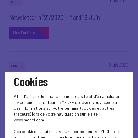
10 juin 2020
MEDEF
Newsletter n°21/2020 - Mardi 9 Juin
Lire l'article
8 juin 2020
EUROPE
Cookies
Covid-19 : Flash Europe International
Lire l'article
Afin d'assurer le fonctionnement du site et d'en améliorer
l'expérience utilisateur, le MEDEF stocke et/ou accède à
des informations sur votre terminal (cookies et autres
traceurs) lors de votre naviguation sur le site
www.medef.com.
8 juin 2020
ECONOMIE
Ces cookies et autres traceurs permettent au MEDEF de
mesurer l'audience et la performance du site, de réaliser