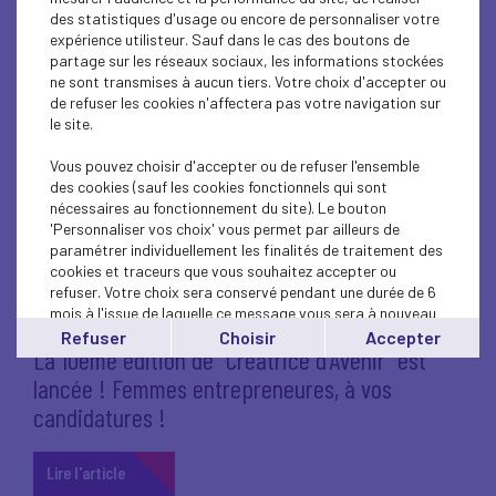
des statistiques d'usage ou encore de personnaliser votre
Covid-19 : Taux de TVA applicable aux produits
expérience utilisteur. Sauf dans le cas des boutons de
adaptés à la lutte contre la propagation du
partage sur les réseaux sociaux, les informations stockées
virus
ne sont transmises à aucun tiers. Votre choix d'accepter ou
de refuser les cookies n'affectera pas votre navigation sur
le site.
Lire l'article
Vous pouvez choisir d'accepter ou de refuser l'ensemble
des cookies (sauf les cookies fonctionnels qui sont
nécessaires au fonctionnement du site). Le bouton
'Personnaliser vos choix' vous permet par ailleurs de
paramétrer individuellement les finalités de traitement des
4 juin 2020
EVENEMENT
FINANCEMENT
cookies et traceurs que vous souhaitez accepter ou
refuser. Votre choix sera conservé pendant une durée de 6
PARTENARIAT
mois à l'issue de laquelle ce message vous sera à nouveau
affiché..
Refuser
Choisir
Accepter
La 10ème édition de “Créatrice d’Avenir” est
Vous pouvez modifier votre choix à tout moment en
cliquant sur le lien
'cookies'
en bas de page.
lancée ! Femmes entrepreneures, à vos
candidatures !
Lire l'article