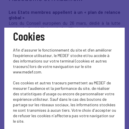
Les Etats membres appellent à un « plan de relance
global »
Lors du Conseil européen du 26 mars, dédié à la lutte
contre le Covid-19, les chefs d’Etat et de gouvernement
Cookies
demandent un plan de relance. Pour le financer, neuf pays
(Italie, Espagne, France, Grèce, Irlande, Belgique,
Luxembourg, Slovénie et Portugal) appellent à la création
Afin d'assurer le fonctionnement du site et d'en améliorer
de « corona bonds », un instrument de dettes commun
l'expérience utilisateur, le MEDEF stocke et/ou accède à
pour lever des fonds sur les marchés au profit de tous les
des informations sur votre terminal (cookies et autres
Etats.
traceurs) lors de votre naviguation sur le site
Appel de BusinessEurope aux dirigeants européens
www.medef.com.
Dans une lettre adressée aux chefs d’Etat et de
gouvernement ainsi qu’aux présidents des institutions, le
Ces cookies et autres traceurs permettent au MEDEF de
Medef et ses homologues européens insistent sur les
mesurer l'audience et la performance du site, de réaliser
mesures urgentes à prendre pour assurer la liquidité et la
des statistiques d'usage ou encore de personnaliser votre
poursuite des activités. Ils rappellent la nécessité d’un bon
expérience utilisteur. Sauf dans le cas des boutons de
fonctionnement du marché intérieur et l’importance
partage sur les réseaux sociaux, les informations stockées
d’investir dans le numérique. Ils demandent aussi la
ne sont transmises à aucun tiers. Votre choix d'accepter ou
suspension de toutes initiatives non indispensables et qui
de refuser les cookies n'affectera pas votre navigation sur
seraient coûteuses pour les entreprises.
le site.