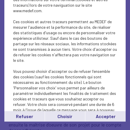
l’industrie automobile et
traceurs) lors de votre naviguation sur le site
aéronautique.
www.medef.com.
Ce « club d’employeurs mécaniciens » est à l’origine de la
Ces cookies et autres traceurs permettent au MEDEF de
création des Institutions de Retraite du GROUPE ESSOR.
mesurer l'audience et la performance du site, de réaliser
des statistiques d'usage ou encore de personnaliser votre
La mission principale d’Adimeco est de sélectionner,
expérience utilisteur. Sauf dans le cas des boutons de
élaborer et négocier les meilleures solutions de
partage sur les réseaux sociaux, les informations stockées
prévoyance, aux conditions les plus intéressantes pour
ne sont transmises à aucun tiers. Votre choix d'accepter ou
l’entreprise, ses dirigeants et ses salariés.
de refuser les cookies n'affectera pas votre navigation sur
L’Adimeco n’est pas assureur. en tant qu’association
le site.
d’employeurs, sa vocation est de sélectionner l’offre la
plus performante mais aussi, si nécessaire, de concevoir
Vous pouvez choisir d'accepter ou de refuser l'ensemble
un produit original, de suivre sa mise en oeuvre et de veiller
des cookies (sauf les cookies fonctionnels qui sont
à sa pérennité.
nécessaires au fonctionnement du site). Le bouton
'Personnaliser vos choix' vous permet par ailleurs de
Son rôle s’articule autour de trois missions
paramétrer individuellement les finalités de traitement des
principales :
cookies et traceurs que vous souhaitez accepter ou
refuser. Votre choix sera conservé pendant une durée de 6
Création de solutions
mois à l'issue de laquelle ce message vous sera à nouveau
L’Adimeco, laboratoire d’idées, imagine et conçoit des
affiché..
Refuser
Choisir
Accepter
offres et des services innovants et adaptés. elle assure
Vous pouvez modifier votre choix à tout moment en
ensuite la maîtrise d’oeuvre de son projet pour le compte
cliquant sur le lien
'cookies'
en bas de page.