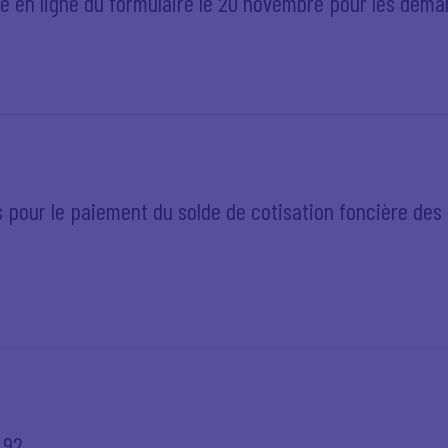
ise en ligne du formulaire le 20 novembre pour les dema
 pour le paiement du solde de cotisation foncière des 
 92