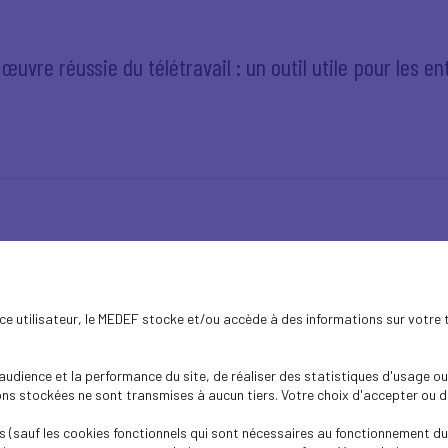
uvre réussie du télétravail : un outil utile pour les en
aire
ence utilisateur, le MEDEF stocke et/ou accède à des informations sur votre 
dience et la performance du site, de réaliser des statistiques d'usage ou 
s stockées ne sont transmises à aucun tiers. Votre choix d'accepter ou de 
 (sauf les cookies fonctionnels qui sont nécessaires au fonctionnement du 