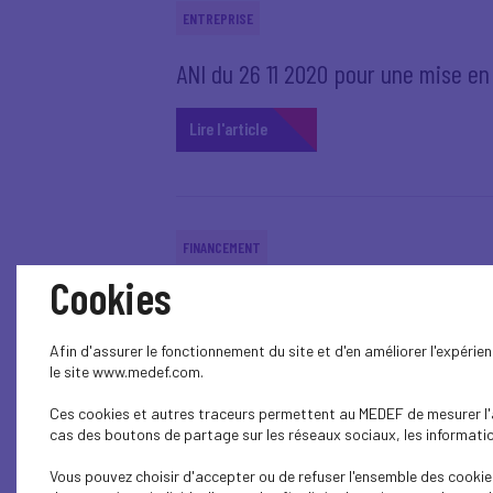
ENTREPRISE
ANI du 26 11 2020 pour une mise en œ
Lire l'article
FINANCEMENT
Cookies
COVID-19 - Annonces de Bruno Lem
Afin d'assurer le fonctionnement du site et d'en améliorer l'expéri
Lire l'article
le site www.medef.com.
Ces cookies et autres traceurs permettent au MEDEF de mesurer l'au
cas des boutons de partage sur les réseaux sociaux, les information
Vous pouvez choisir d'accepter ou de refuser l'ensemble des cookies
COVID-19