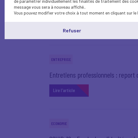
de paramétrer individuellement les finalités de traitement des cook
message vous sera à nouveau affiché..
COVID-19 - Mesures exceptionnelles
Vous pouvez modifier votre choix à tout moment en cliquant sur le 
Lire l'article
Refuser
ENTREPRISE
Entretiens professionnels : report 
Lire l'article
ECONOMIE