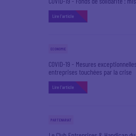
COVID-19 - Fonds de solidarité : m
Lire l'article
ECONOMIE
COVID-19 - Mesures exceptionnelles
entreprises touchées par la crise
Lire l'article
PARTENARIAT
Le Club Entreprises & Handicap du