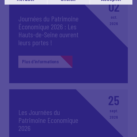
02
Vous pouvez modifier votre choix à tout moment en
cliquant sur le lien
'cookies'
en bas de page.
Journées du Patrimoine
oct.
2026
Économique 2026 : Les
Hauts-de-Seine ouvrent
leurs portes !
Plus d'informations
25
Les Journées du
sept.
2026
Patrimoine Economique
2026