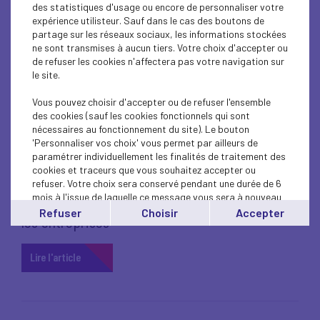
des statistiques d'usage ou encore de personnaliser votre
expérience utilisteur. Sauf dans le cas des boutons de
Protocole sanitaire : un assouplissement
partage sur les réseaux sociaux, les informations stockées
ne sont transmises à aucun tiers. Votre choix d'accepter ou
depuis le 9 juin 2021
de refuser les cookies n'affectera pas votre navigation sur
le site.
Lire l'article
Vous pouvez choisir d'accepter ou de refuser l'ensemble
des cookies (sauf les cookies fonctionnels qui sont
nécessaires au fonctionnement du site). Le bouton
'Personnaliser vos choix' vous permet par ailleurs de
paramétrer individuellement les finalités de traitement des
22 juin 2021
DROIT FISCAL
cookies et traceurs que vous souhaitez accepter ou
refuser. Votre choix sera conservé pendant une durée de 6
mois à l'issue de laquelle ce message vous sera à nouveau
MEDEF'INFO : les clés de l'actualité fiscale pour
affiché..
Refuser
Choisir
Accepter
les entreprises
Vous pouvez modifier votre choix à tout moment en
cliquant sur le lien
'cookies'
en bas de page.
Lire l'article