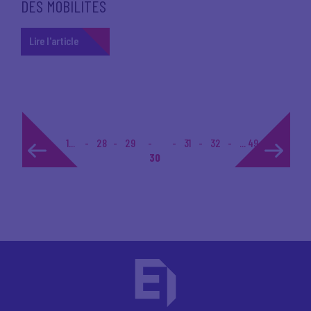
DES MOBILITES
Lire l'article
1...
28
29
31
32
... 49
30