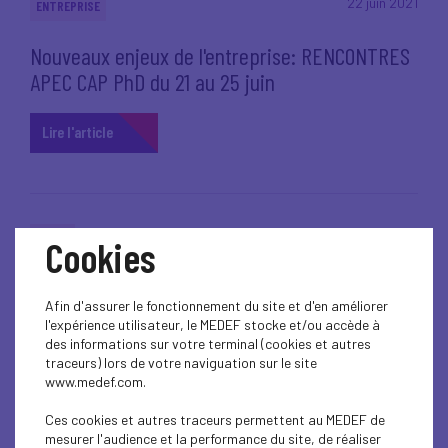
22 juin 2021
ENTREPRISE
Nouveaux enjeux de l'entreprise: RENCONTRES
APEC CAP PhD du 21 au 25 juin
Lire l'article
22 juin 2021
MEDEF
Cookies
RESEAU CORRESPONDANTS SECURITE
Afin d'assurer le fonctionnement du site et d'en améliorer
l'expérience utilisateur, le MEDEF stocke et/ou accède à
Lire l'article
des informations sur votre terminal (cookies et autres
traceurs) lors de votre naviguation sur le site
www.medef.com.
Ces cookies et autres traceurs permettent au MEDEF de
mesurer l'audience et la performance du site, de réaliser
22 juin 2021
COVID-19