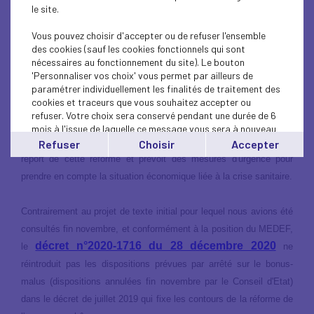
le site.
Vous pouvez choisir d'accepter ou de refuser l'ensemble
Le décret du 28 décembre 2020 acte le report de la réforme des
des cookies (sauf les cookies fonctionnels qui sont
principales règles d'assurance chômage, actuellement en
nécessaires au fonctionnement du site). Le bouton
discussion dans le cadre d'une concertation entre le gouvernement
'Personnaliser vos choix' vous permet par ailleurs de
paramétrer individuellement les finalités de traitement des
et les organisations syndicales et patronales qui devrait reprendre
cookies et traceurs que vous souhaitez accepter ou
courant janvier.
refuser. Votre choix sera conservé pendant une durée de 6
mois à l'issue de laquelle ce message vous sera à nouveau
affiché..
Ce texte publié au Journal officiel du 29 décembre 2020, acte le
Refuser
Choisir
Accepter
Vous pouvez modifier votre choix à tout moment en
report de cette réforme et prévoit des mesures d'urgence pour
cliquant sur le lien
'cookies'
en bas de page.
prendre en compte la situation économique liée à la crise sanitaire.
Contrairement au projet de texte initial pour lequel nous avions été
consultés fin novembre, et conformément à la position du MEDEF,
décret n°2020-1716 du 28 décembre 2020
le
ne
réintroduit pas les dispositions prévues par arrêté sur le bonus-
malus (dispositions annulées fin novembre par le Conseil d'Etat)
dans le décret de juillet 2019 qui fixe les contours de la réforme de