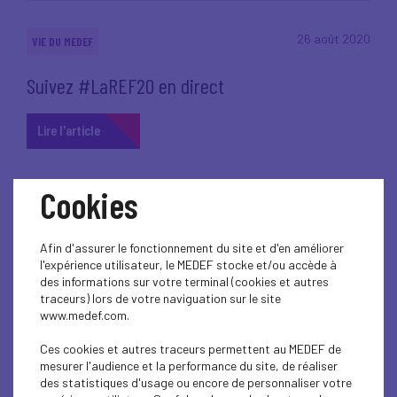
26 août 2020
VIE DU MEDEF
Suivez #LaREF20 en direct
Lire l'article
Cookies
24 août 2020
SOCIAL
Afin d'assurer le fonctionnement du site et d'en améliorer
l'expérience utilisateur, le MEDEF stocke et/ou accède à
Covid-19 : La réduction des délais d’extension
des informations sur votre terminal (cookies et autres
des accords de relance post-Covid est
traceurs) lors de votre naviguation sur le site
prolongée
www.medef.com.
Ces cookies et autres traceurs permettent au MEDEF de
Lire l'article
mesurer l'audience et la performance du site, de réaliser
des statistiques d'usage ou encore de personnaliser votre