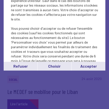
expérience utilisteur. Sauf dans le cas des boutons de
partage sur les réseaux sociaux, les informations stockées
ne sont transmises à aucun tiers. Votre choix d'accepter ou
de refuser les cookies n'affectera pas votre navigation sur
24 août 2020
SOCIAL
le site.
Covid-19 : Publication du décret précisant les
Vous pouvez choisir d'accepter ou de refuser l'ensemble
des cookies (sauf les cookies fonctionnels qui sont
conditions requises pour bénéficier de la
nécessaires au fonctionnement du site). Le bouton
prime à l’embauche des jeunes
'Personnaliser vos choix' vous permet par ailleurs de
paramétrer individuellement les finalités de traitement des
cookies et traceurs que vous souhaitez accepter ou
Lire l'article
refuser. Votre choix sera conservé pendant une durée de 6
mois à l'issue de laquelle ce message vous sera à nouveau
affiché..
Refuser
Choisir
Accepter
Vous pouvez modifier votre choix à tout moment en
cliquant sur le lien
'cookies'
en bas de page.
24 août 2020
SOCIAL
Le MEDEF se mobilise pour le Liban
Lire l'article