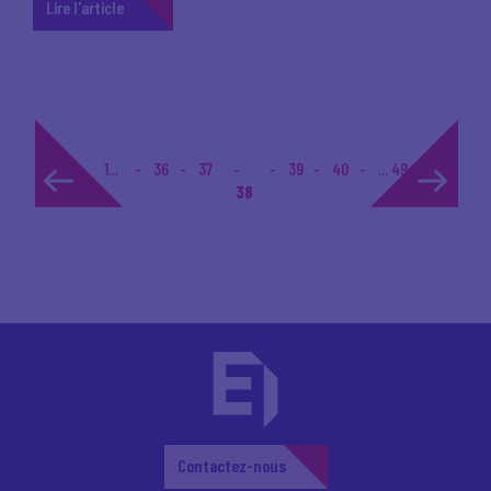
Lire l'article
1...
36
37
39
40
... 49
38
Contactez-nous