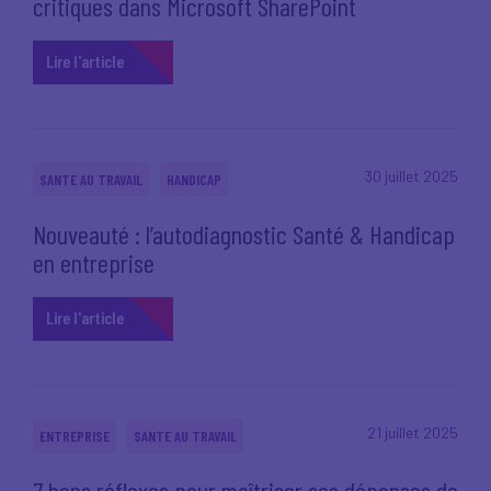
critiques dans Microsoft SharePoint
Lire l'article
30 juillet 2025
SANTE AU TRAVAIL
HANDICAP
Nouveauté : l’autodiagnostic Santé & Handicap
en entreprise
Lire l'article
21 juillet 2025
ENTREPRISE
SANTE AU TRAVAIL
7 bons réflexes pour maîtriser ses dépenses de