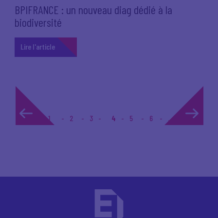
BPIFRANCE : un nouveau diag dédié à la
biodiversité
Lire l'article
1
2
3
4
5
6
... 49