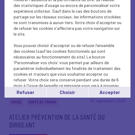
des statistiques d'usage ou encore de personnaliser votre
expérience utilisteur. Sauf dans le cas des boutons de
partage sur les réseaux sociaux, les informations stockées
ne sont transmises à aucun tiers. Votre choix d'accepter ou
30 septembre 2025
EDUCATION-FORMATION
de refuser les cookies n'affectera pas votre navigation sur
le site.
Un CPF co-construit pour des parcours choisis
: le MEDEF publie le guide opérationnel à
Vous pouvez choisir d'accepter ou de refuser l'ensemble
des cookies (sauf les cookies fonctionnels qui sont
destination des entreprises
nécessaires au fonctionnement du site). Le bouton
'Personnaliser vos choix' vous permet par ailleurs de
paramétrer individuellement les finalités de traitement des
Lire l'article
cookies et traceurs que vous souhaitez accepter ou
refuser. Votre choix sera conservé pendant une durée de 6
mois à l'issue de laquelle ce message vous sera à nouveau
affiché..
Refuser
Choisir
Accepter
Vous pouvez modifier votre choix à tout moment en
23 septembre 2025
SOCIAL
SANTE AU TRAVAIL
cliquant sur le lien
'cookies'
en bas de page.
ATELIER PRÉVENTION DE LA SANTÉ DU
DIRIGEANT