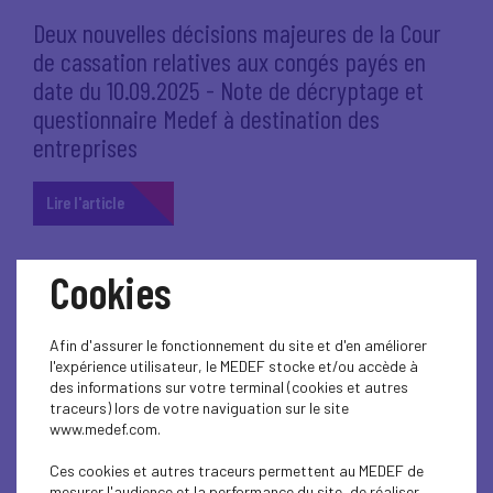
Deux nouvelles décisions majeures de la Cour
de cassation relatives aux congés payés en
date du 10.09.2025 - Note de décryptage et
questionnaire Medef à destination des
entreprises
Lire l'article
Cookies
6 octobre 2025
PROTECTION SOCIALE
Afin d'assurer le fonctionnement du site et d'en améliorer
l'expérience utilisateur, le MEDEF stocke et/ou accède à
Foire aux questions – Nouveau formulaire
des informations sur votre terminal (cookies et autres
sécurisé d’arrêt de travail
traceurs) lors de votre naviguation sur le site
www.medef.com.
Lire l'article
Ces cookies et autres traceurs permettent au MEDEF de
mesurer l'audience et la performance du site, de réaliser