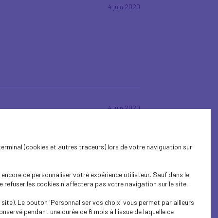
4 juin 2020
4 juin 2020
ans l’UE
terminal (cookies et autres traceurs) lors de votre naviguation sur
encore de personnaliser votre expérience utilisteur. Sauf dans le
refuser les cookies n'affectera pas votre navigation sur le site.
site). Le bouton 'Personnaliser vos choix' vous permet par ailleurs
26 mai 2020
onservé pendant une durée de 6 mois à l'issue de laquelle ce