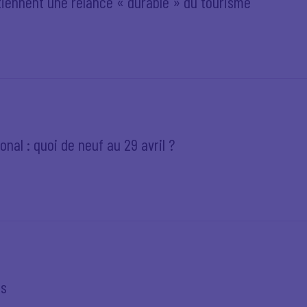
iennent une relance « durable » du tourisme
onal : quoi de neuf au 29 avril ?
es