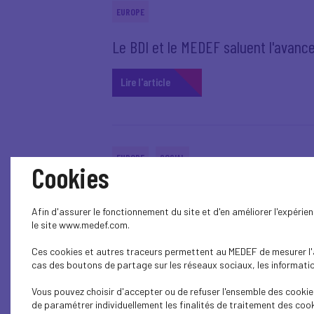
EUROPE
Le BDI et le MEDEF saluent l'avanc
Lire l'article
EUROPE
SOCIAL
Cookies
La Commission européenne lance un
Afin d'assurer le fonctionnement du site et d'en améliorer l'expéri
le site www.medef.com.
Lire l'article
Ces cookies et autres traceurs permettent au MEDEF de mesurer l'au
cas des boutons de partage sur les réseaux sociaux, les information
Vous pouvez choisir d'accepter ou de refuser l'ensemble des cookies
EUROPE
de paramétrer individuellement les finalités de traitement des cook