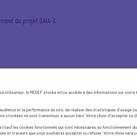
ement du projet GAIA-X
e consultation sur les salaires minimums équitables d
ence utilisateur, le MEDEF stocke et/ou accède à des informations sur votre 
dience et la performance du site, de réaliser des statistiques d'usage ou 
s stockées ne sont transmises à aucun tiers. Votre choix d'accepter ou de 
 (sauf les cookies fonctionnels qui sont nécessaires au fonctionnement du 
ies et traceurs que vous souhaitez accepter ou refuser. Votre choix sera c