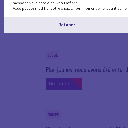
message vous sera à nouveau affiché..
Vous pouvez modifier votre choix à tout moment en cliquant sur le 
Le MEDEF se mobilise pour le Liba
Lire l'article
Refuser
SOCIAL
Plan jeunes, nous avons été enten
Lire l'article
EUROPE