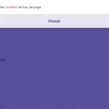
lien
'cookies'
en bas de page.
n
Choisir
dus