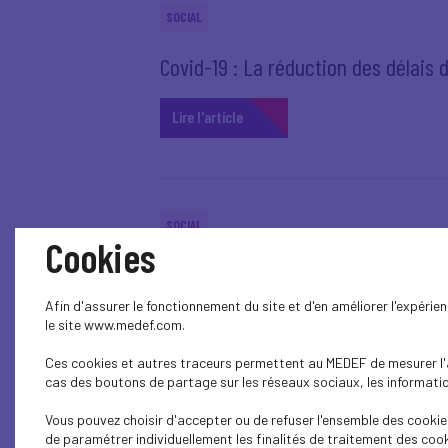
SOCIAL
Covid-19 : La réduction des délais
Lire l'article
SOCIAL
Cookies
Covid-19 : Publication du décret pr
Afin d'assurer le fonctionnement du site et d'en améliorer l'expéri
Lire l'article
le site www.medef.com.
Ces cookies et autres traceurs permettent au MEDEF de mesurer l'au
cas des boutons de partage sur les réseaux sociaux, les information
Vous pouvez choisir d'accepter ou de refuser l'ensemble des cookies
SOCIAL
de paramétrer individuellement les finalités de traitement des cook