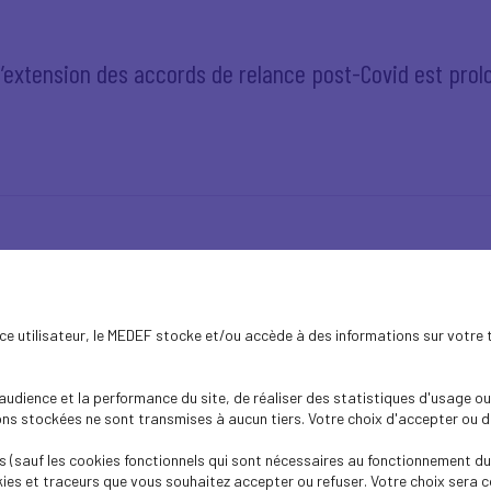
 d’extension des accords de relance post-Covid est pro
écisant les conditions requises pour bénéficier de la 
ence utilisateur, le MEDEF stocke et/ou accède à des informations sur votre 
dience et la performance du site, de réaliser des statistiques d'usage ou 
s stockées ne sont transmises à aucun tiers. Votre choix d'accepter ou de 
 (sauf les cookies fonctionnels qui sont nécessaires au fonctionnement du 
ies et traceurs que vous souhaitez accepter ou refuser. Votre choix sera c