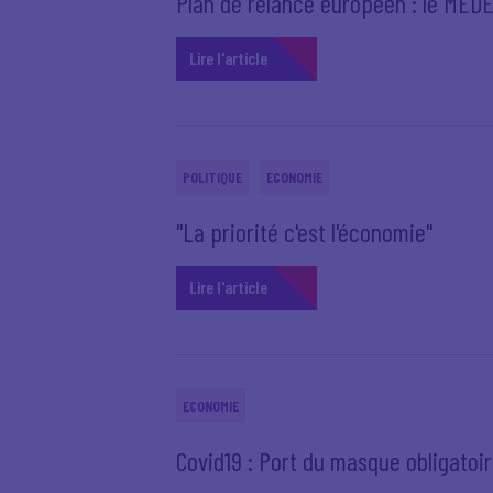
Plan de relance européen : le MEDE
Lire l'article
POLITIQUE
ECONOMIE
"La priorité c'est l'économie"
Lire l'article
ECONOMIE
Covid19 : Port du masque obligatoir