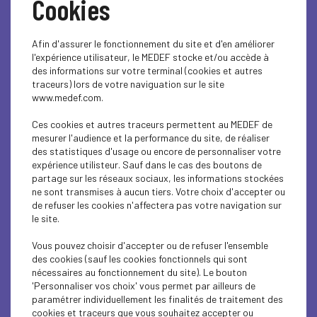
Cookies
2025
RH : une journée
dédiée aux
Afin d'assurer le fonctionnement du site et d'en améliorer
professionnels des
l'expérience utilisateur, le MEDEF stocke et/ou accède à
Ressources Humaines
des informations sur votre terminal (cookies et autres
traceurs) lors de votre naviguation sur le site
www.medef.com.
Plus d'informations
Ces cookies et autres traceurs permettent au MEDEF de
mesurer l'audience et la performance du site, de réaliser
des statistiques d'usage ou encore de personnaliser votre
expérience utilisteur. Sauf dans le cas des boutons de
partage sur les réseaux sociaux, les informations stockées
ne sont transmises à aucun tiers. Votre choix d'accepter ou
de refuser les cookies n'affectera pas votre navigation sur
le site.
24
Vous pouvez choisir d'accepter ou de refuser l'ensemble
Comment prouver
des cookies (sauf les cookies fonctionnels qui sont
nov.
nécessaires au fonctionnement du site). Le bouton
2025
qu’on connait le
'Personnaliser vos choix' vous permet par ailleurs de
contenu d’un message
paramétrer individuellement les finalités de traitement des
cookies et traceurs que vous souhaitez accepter ou