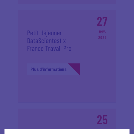
27
Petit déjeuner
nov.
2025
DataScientest x
France Travail Pro
Plus d'informations
25
Les RH parlent aux
nov.