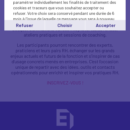
ème
Ressources Humaines franciliens. La 8
paramétrer individuellement les finalités de traitement des
édition se
cookies et traceurs que vous souhaitez accepter ou
déroulera mardi 25 novembre 2025 à l’Hôtel
refuser. Votre choix sera conservé pendant une durée de 6
Continental Paris Levallois, de 9h à 18h.
mois à l'issue de laquelle ce message vous sera à nouveau
Cette journée entièrement personnalisable propose un
affiché..
Refuser
Choisir
Accepter
bouquet d’animations variées : keynote, tables rondes,
Vous pouvez modifier votre choix à tout moment en
ateliers pratiques et sessions de coaching.
cliquant sur le lien
'cookies'
en bas de page.
Les participants pourront rencontrer des experts,
praticiens et leurs pairs RH, échanger sur les grands
enjeux actuels et futurs de la fonction et s’inspirer de cas
d’usage concrets menés en entreprises. C’est l’occasion
unique de repartir avec des idées, outils et contacts
opérationnels pour enrichir et inspirer vos pratiques RH.
INSCRIVEZ-VOUS !