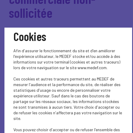
sollicitée
Le décret tant attendu relatif à
Cookies
l‘encadrement des jours, horaires et
fréquence des appels téléphoniques
Afin d'assurer le fonctionnement du site et d'en améliorer
à des fins de prospection
l'expérience utilisateur, le MEDEF stocke et/ou accède à des
informations sur votre terminal (cookies et autres traceurs)
commerciale non-sollicitée a été
lors de votre naviguation sur le site www.medef.com.
publié au Journal officiel du 14
Ces cookies et autres traceurs permettent au MEDEF de
octobre 2022.
mesurer l'audience et la performance du site, de réaliser des
statistiques d'usage ou encore de personnaliser votre
expérience utilisteur. Sauf dans le cas des boutons de
Ce décret
, pris en application de la
loi Naegelen du 24
partage sur les réseaux sociaux, les informations stockées
juillet 2020
visant à encadrer le démarchage téléphonique
ne sont transmises à aucun tiers. Votre choix d'accepter ou
et à lutter contre les appels fraduleux, est le fruit de longs
de refuser les cookies n'affectera pas votre navigation sur le
échanges entre le ministère et les différentes parties
site.
prenantes.
Voici les éléments clefs du décret à retenir :
Vous pouvez choisir d'accepter ou de refuser l'ensemble des