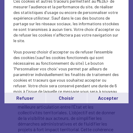
Ces cookies et autres traceurs permettent au MEDEF de
100 M de visiteurs internationaux (+26 % vs
mesurer l'audience et la performance du site, de réaliser
2019).
des statistiques d'usage ou encore de personnaliser votre
71 Md € de recettes internationales, soit la
expérience utilisteur. Sauf dans le cas des boutons de
4ᵉ place mondiale en valeur et la 1ʳᵉ en
partage sur les réseaux sociaux, les informations stockées
fréquentation.
ne sont transmises à aucun tiers. Votre choix d'accepter ou
16 Mds€ d’excédent commercial,
de refuser les cookies n'affectera pas votre navigation sur
représentant 25 à 30 % de l’excédent total
le site.
des services.
2 M d’emplois directs et indirects, soit près
Vous pouvez choisir d'accepter ou de refuser l'ensemble
de 7 % de l’emploi marchand.
des cookies (sauf les cookies fonctionnels qui sont
+8 % de recettes touristiques au premier
nécessaires au fonctionnement du site). Le bouton
semestre 2025, tirées par la clientèle
'Personnaliser vos choix' vous permet par ailleurs de
internationale.
paramétrer individuellement les finalités de traitement des
Nos principales propositions
cookies et traceurs que vous souhaitez accepter ou
refuser. Votre choix sera conservé pendant une durée de 6
Un cadre plus simple, lisible et cohérent
:
mois à l'issue de laquelle ce message vous sera à nouveau
Clarifier et stabiliser l’environnement
affiché..
Refuser
Choisir
Accepter
réglementaire et fiscal du tourisme, avec une
Vous pouvez modifier votre choix à tout moment en
meilleure articulation entre l’État et les
cliquant sur le lien
'cookies'
en bas de page.
collectivités territoriales. L’objectif est de donner
de la visibilité aux acteurs, de simplifier les
démarches administratives et de fluidifier les
projets à fort impact territorial. Cette cohérence