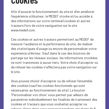
signataires, on compte 79
eurodéputés, 37 chefs
Afin d'assurer le fonctionnement du site et d'en améliorer
l'expérience utilisateur, le MEDEF stocke et/ou accède à
d’entreprise, une trentaine
des informations sur votre terminal (cookies et autres
d’associations d’entreprises, 10
traceurs) lors de votre naviguation sur le site
www.medef.com.
fédérations syndicales et
plusieurs ONG. Selon les
Ces cookies et autres traceurs permettent au MEDEF de
mesurer l'audience et la performance du site, de réaliser
signataires, « le Covid-19 ne va
des statistiques d'usage ou encore de personnaliser votre
pas chasser la crise
expérience utilisteur. Sauf dans le cas des boutons de
partage sur les réseaux sociaux, les informations stockées
climatique. Ces deux batailles,
ne sont transmises à aucun tiers. Votre choix d'accepter ou
ne les opposons pas, mais
de refuser les cookies n'affectera pas votre navigation sur
le site.
gagnons-les ensemble ».
Vous pouvez choisir d'accepter ou de refuser l'ensemble
des cookies (sauf les cookies fonctionnels qui sont
A l’initiative du président de la commission
nécessaires au fonctionnement du site). Le bouton
Environnement du Parlement européen, cette
'Personnaliser vos choix' vous permet par ailleurs de
alliance vise à « bâtir une réflexion partagée sur
paramétrer individuellement les finalités de traitement des
des plans d’investissement verts d’après-crise »
cookies et traceurs que vous souhaitez accepter ou
et souhaite « participer à construire les plans de
refuser. Votre choix sera conservé pendant une durée de 6