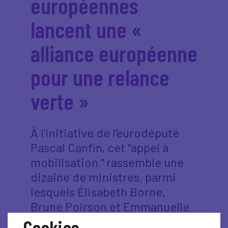
européennes
lancent une «
alliance européenne
pour une relance
verte »
À l’initiative de l’eurodéputé
Pascal Canfin, cet "appel à
mobilisation " rassemble une
dizaine de ministres, parmi
lesquels Élisabeth Borne,
Brune Poirson et Emmanuelle
Wargon. Parmi les autres
Cookies