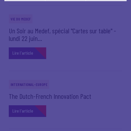
Vous pouvez modifier votre choix à tout moment en
cliquant sur le lien
'cookies'
en bas de page.
VIE DU MEDEF
Un Soir au Medef, spécial "Cartes sur table" -
lundi 22 juin...
Lire l'article
INTERNATIONAL-EUROPE
The Dutch-French Innovation Pact
Lire l'article