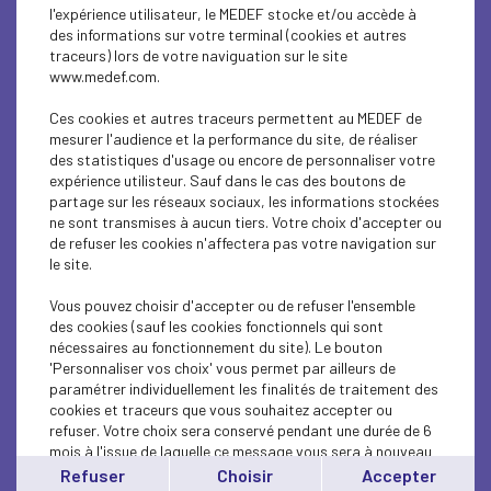
l'expérience utilisateur, le MEDEF stocke et/ou accède à
des informations sur votre terminal (cookies et autres
traceurs) lors de votre naviguation sur le site
ÉCONOMIE
www.medef.com.
Réforme du financement de la sécurité sociale
Ces cookies et autres traceurs permettent au MEDEF de
: les propositions...
mesurer l'audience et la performance du site, de réaliser
des statistiques d'usage ou encore de personnaliser votre
expérience utilisteur. Sauf dans le cas des boutons de
Lire l'article
partage sur les réseaux sociaux, les informations stockées
ne sont transmises à aucun tiers. Votre choix d'accepter ou
de refuser les cookies n'affectera pas votre navigation sur
le site.
Vous pouvez choisir d'accepter ou de refuser l'ensemble
ÉCONOMIE
des cookies (sauf les cookies fonctionnels qui sont
nécessaires au fonctionnement du site). Le bouton
REF Souveraineté - Accélérer ou (encore)
'Personnaliser vos choix' vous permet par ailleurs de
décrocher - lundi 29...
paramétrer individuellement les finalités de traitement des
cookies et traceurs que vous souhaitez accepter ou
refuser. Votre choix sera conservé pendant une durée de 6
Lire l'article
mois à l'issue de laquelle ce message vous sera à nouveau
affiché..
Refuser
Choisir
Accepter