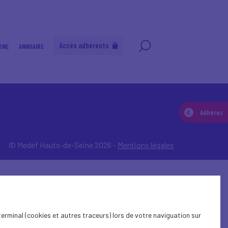
Accès adhérents
GNE
ANNUAIRE
Adhérez
© Medef Hauts-de-Seine 2026 -
Mentions légales
terminal (cookies et autres traceurs) lors de votre naviguation sur