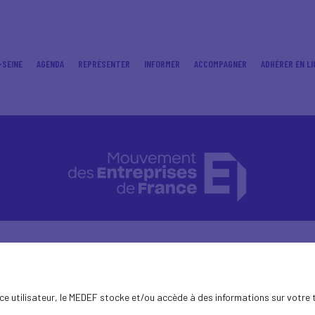
-SEINE
AGENDA
REPRÉSENTER
INFORMER
ACCOMPAGNER
ADHÉRER EN LI
ence utilisateur, le MEDEF stocke et/ou accède à des informations sur votre 