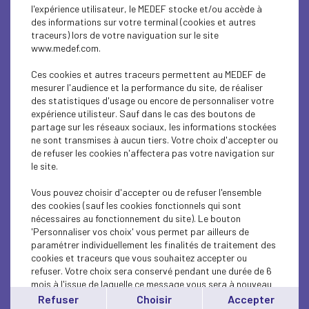
l'expérience utilisateur, le MEDEF stocke et/ou accède à
des informations sur votre terminal (cookies et autres
traceurs) lors de votre naviguation sur le site
ÉCONOMIE
www.medef.com.
Réforme du financement de la sécurité sociale
Ces cookies et autres traceurs permettent au MEDEF de
: les propositions...
mesurer l'audience et la performance du site, de réaliser
des statistiques d'usage ou encore de personnaliser votre
expérience utilisteur. Sauf dans le cas des boutons de
Lire l'article
partage sur les réseaux sociaux, les informations stockées
ne sont transmises à aucun tiers. Votre choix d'accepter ou
de refuser les cookies n'affectera pas votre navigation sur
le site.
Vous pouvez choisir d'accepter ou de refuser l'ensemble
ÉCONOMIE
des cookies (sauf les cookies fonctionnels qui sont
nécessaires au fonctionnement du site). Le bouton
REF Souveraineté - Accélérer ou (encore)
'Personnaliser vos choix' vous permet par ailleurs de
décrocher - lundi 29...
paramétrer individuellement les finalités de traitement des
cookies et traceurs que vous souhaitez accepter ou
refuser. Votre choix sera conservé pendant une durée de 6
Lire l'article
mois à l'issue de laquelle ce message vous sera à nouveau
affiché..
Refuser
Choisir
Accepter