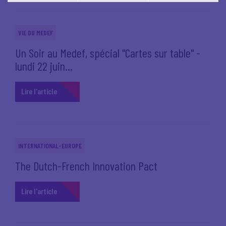
Vous pouvez modifier votre choix à tout moment en
cliquant sur le lien
'cookies'
en bas de page.
VIE DU MEDEF
Un Soir au Medef, spécial "Cartes sur table" -
lundi 22 juin...
Lire l'article
INTERNATIONAL-EUROPE
The Dutch-French Innovation Pact
Lire l'article