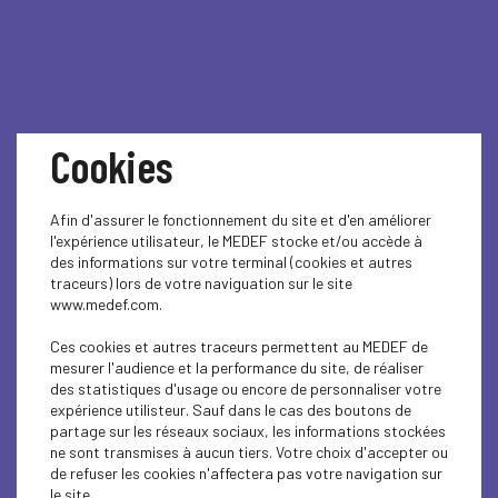
Cookies
Le MEDEF Hauts-de-
Afin d'assurer le fonctionnement du site et d'en améliorer
Seine partenaire
l'expérience utilisateur, le MEDEF stocke et/ou accède à
des informations sur votre terminal (cookies et autres
traceurs) lors de votre naviguation sur le site
officiel du Parvis
www.medef.com.
Solidaire
Ces cookies et autres traceurs permettent au MEDEF de
mesurer l'audience et la performance du site, de réaliser
des statistiques d'usage ou encore de personnaliser votre
expérience utilisteur. Sauf dans le cas des boutons de
Le
Parvis Solidaire
est une soirée unique
partage sur les réseaux sociaux, les informations stockées
dédiée à la levée de dons en faveur de 9 projets
ne sont transmises à aucun tiers. Votre choix d'accepter ou
associatifs impactant dans les Hauts-de-Seine.
de refuser les cookies n'affectera pas votre navigation sur
le site.