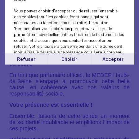
Rendez-vous le
jeudi 20 mars, à partir de
18h00
, au CNIT Forest, à La Défense, pour
Vous pouvez choisir d'accepter ou de refuser l'ensemble
découvrir ces initiatives inspirantes et contribuer
des cookies (sauf les cookies fonctionnels qui sont
à leur réussite.
nécessaires au fonctionnement du site). Le bouton
'Personnaliser vos choix' vous permet par ailleurs de
Rejoignez nous pour :
paramétrer individuellement les finalités de traitement des
- Découvrir un projet phare qui fait la différence
cookies et traceurs que vous souhaitez accepter ou
- Vivre une expérience mémorable, riche en
refuser. Votre choix sera conservé pendant une durée de 6
émotions
mois à l'issue de laquelle ce message vous sera à nouveau
- Participer à une dynamique de générosité
affiché..
Refuser
Choisir
Accepter
collective
Vous pouvez modifier votre choix à tout moment en
cliquant sur le lien
'cookies'
en bas de page.
En tant que partenaire officiel, le MEDEF Hauts-
de-Seine s’engage à promouvoir cette belle
cause, en cohérence avec nos valeurs de
responsabilité sociale.
Votre présence est essentielle !
Ensemble, faisons de cette soirée un moment
de solidarité inoubliable et amplifions l’impact de
ces projets.