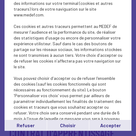
Association
des informations sur votre terminal (cookies et autres
traceurs) lors de votre naviguation sur le site
www.medef.com.
ASSURANCE CHOMAGE
Ces cookies et autres traceurs permettent au MEDEF de
mesurer l'audience et la performance du site, de réaliser
des statistiques d'usage ou encore de personnaliser votre
expérience utilisteur. Sauf dans le cas des boutons de
partage sur les réseaux sociaux, les informations stockées
BUSINESS
ne sont transmises à aucun tiers. Votre choix d'accepter ou
de refuser les cookies n'affectera pas votre navigation sur
le site.
CLIMAT-ÉNERGIE
Vous pouvez choisir d'accepter ou de refuser l'ensemble
des cookies (sauf les cookies fonctionnels qui sont
nécessaires au fonctionnement du site). Le bouton
'Personnaliser vos choix' vous permet par ailleurs de
paramétrer individuellement les finalités de traitement des
CONSOMMATION
cookies et traceurs que vous souhaitez accepter ou
refuser. Votre choix sera conservé pendant une durée de 6
mois à l'issue de laquelle ce message vous sera à nouveau
affiché..
Refuser
Choisir
Accepter
CONTRAT D'APPRENTISSAGE
Vous pouvez modifier votre choix à tout moment en
cliquant sur le lien
'cookies'
en bas de page.