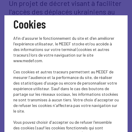
Un projet de décret visant à faciliter
l'accès des déplacés ukrainiens au
droit à l'exercice d'une activité
Cookies
professionnelle pourrait être publié
dans les jours qui viennent.
Afin d'assurer le fonctionnement du site et d'en améliorer
l'expérience utilisateur, le MEDEF stocke et/ou accède à
des informations sur votre terminal (cookies et autres
Ce décret En Conseil d'Etat «
modifie l’accès à une activité
traceurs) lors de votre naviguation sur le site
salariée pour les bénéficiaires de la protection temporaire
www.medef.com.
en attachant le droit au travail à l’autorisation provisoire
de séjour qui leur est délivrée
».
Ces cookies et autres traceurs permettent au MEDEF de
mesurer l'audience et la performance du site, de réaliser
Transmis à la CNNCEFP le 25 mars 2022, ce texte fait
des statistiques d'usage ou encore de personnaliser votre
suite à la décision européenne d’octroyer la protection
expérience utilisteur. Sauf dans le cas des boutons de
temporaire pour les populations déplacées d’Ukraine (4
partage sur les réseaux sociaux, les informations stockées
mars 2022).
ne sont transmises à aucun tiers. Votre choix d'accepter ou
Pour rappel, une instruction ministérielle du 10 mars 2022
de refuser les cookies n'affectera pas votre navigation sur
a défini les modalités pratiques de la mise en œuvre en
le site.
application de cette décision sur le territoire française.
Pour cela, elle s’est notamment appuyée sur l’article R. 581-
Vous pouvez choisir d'accepter ou de refuser l'ensemble
6 du Code de l’Entrée et du Séjour des Etrangers et du Droit
des cookies (sauf les cookies fonctionnels qui sont