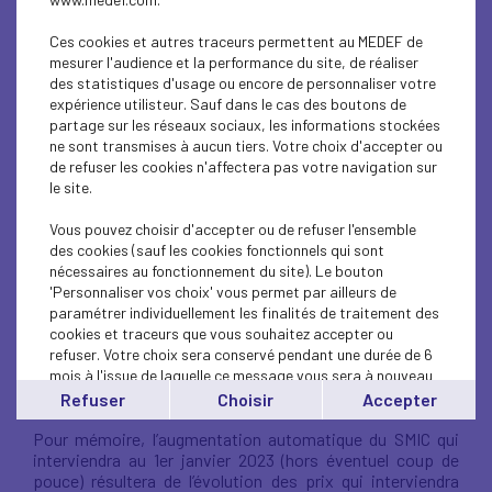
Rexecode)
Ces cookies et autres traceurs permettent au MEDEF de
mesurer l'audience et la performance du site, de réaliser
des statistiques d'usage ou encore de personnaliser votre
expérience utilisteur. Sauf dans le cas des boutons de
Vous trouverez ci-joint une nouvelle
partage sur les réseaux sociaux, les informations stockées
note de Rexecode (institut d’études
ne sont transmises à aucun tiers. Votre choix d'accepter ou
de refuser les cookies n'affectera pas votre navigation sur
économiques) concernant les
le site.
prévisions de revalorisation du Smic
Vous pouvez choisir d'accepter ou de refuser l'ensemble
au 1er janvier 2023 – tenant compte
des cookies (sauf les cookies fonctionnels qui sont
des dernières données
nécessaires au fonctionnement du site). Le bouton
'Personnaliser vos choix' vous permet par ailleurs de
économiques disponibles.
paramétrer individuellement les finalités de traitement des
cookies et traceurs que vous souhaitez accepter ou
refuser. Votre choix sera conservé pendant une durée de 6
Selon ces dernières prévisions et, une nouvelle fois,
avec
mois à l'issue de laquelle ce message vous sera à nouveau
toute la prudence nécessaire
, il n’y aurait pas de nouvelle
affiché..
Refuser
Choisir
Accepter
revalorisation du SMIC en 2022.
Vous pouvez modifier votre choix à tout moment en
Pour mémoire, l’augmentation automatique du SMIC qui
cliquant sur le lien
'cookies'
en bas de page.
interviendra au 1er janvier 2023 (hors éventuel coup de
pouce) résultera de l’évolution des prix qui interviendra