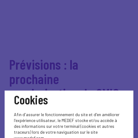
Prévisions : la
prochaine
revalorisation du SMIC
Cookies
au 1er janvier 2023
Afin d'assurer le fonctionnement du site et d'en améliorer
devrait être de l’ordre
l'expérience utilisateur, le MEDEF stocke et/ou accède à
des informations sur votre terminal (cookies et autres
de + 2% (estimation
traceurs) lors de votre naviguation sur le site
www.medef.com.