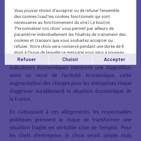
internationale.
Vous pouvez choisir d'accepter ou de refuser l'ensemble
des cookies (sauf les cookies fonctionnels qui sont
Les allègements de charges ne sont pas des
nécessaires au fonctionnement du site). Le bouton
cadeaux faits aux entreprises
'Personnaliser vos choix' vous permet par ailleurs de
, mais un
paramétrer individuellement les finalités de traitement des
investissement dans
l’emploi
et la
compétitivité
. Ils
cookies et traceurs que vous souhaitez accepter ou
permettent aux employeurs d’embaucher, de former
refuser. Votre choix sera conservé pendant une durée de 6
et de maintenir des postes dans un contexte où
mois à l'issue de laquelle ce message vous sera à nouveau
affiché..
Refuser
Choisir
Accepter
chaque emploi compte. Au moment où les
Vous pouvez modifier votre choix à tout moment en
indicateurs économiques montrent une stagnation,
cliquant sur le lien
'cookies'
en bas de page.
voire un recul de l’activité économique, cette
augmentation des charges pour les entreprises risque
d’aggraver durablement la situation économique de
la France.
En s’attaquant à ces allègements, les responsables
politiques prennent le risque de transformer une
situation fragile en véritable crise de l’emploi. Pour
les chefs d’entreprise, le choix serait simple mais