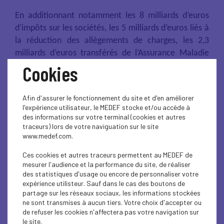
En additionnant notamment les 8 milliards d’euros
d’impôts sur les sociétés, les 5 milliards d’euros liés à
la réduction des allègements de charges, les 2,3
milliards d’euros transférés de l’Assurance Maladie
aux complémentaires santé et donc aux entreprises,
Cookies
le 1,2 milliard d’euros d’économies sur les aides à
l’apprentissage et les 800 millions d’euros de
Afin d'assurer le fonctionnement du site et d'en améliorer
versement mobilité,
c’est
environ 20 milliards
l'expérience utilisateur, le MEDEF stocke et/ou accède à
d’euros d’impôts et charges supplémentaires qui
des informations sur votre terminal (cookies et autres
traceurs) lors de votre naviguation sur le site
pourraient être imposés aux entreprises
.
Cette
www.medef.com.
hausse correspond aux salaires chargés de 400 000
emplois.
Ces cookies et autres traceurs permettent au MEDEF de
mesurer l'audience et la performance du site, de réaliser
Cette estimation n’est pas une projection lointaine :
des statistiques d'usage ou encore de personnaliser votre
expérience utilisteur. Sauf dans le cas des boutons de
elle reflète une réalité tangible pour des milliers
partage sur les réseaux sociaux, les informations stockées
d’entreprises, notamment les plus petites, déjà
ne sont transmises à aucun tiers. Votre choix d'accepter ou
fragilisées par une conjoncture économique
de refuser les cookies n'affectera pas votre navigation sur
le site.
incertaine et par une rude concurrence