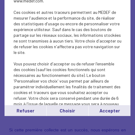
www.medef.com.
(service pédiatrie) et l’association Secours Populaire
des Hauts-de-Seine
.
Ces cookies et autres traceurs permettent au MEDEF de
mesurer l'audience et la performance du site, de réaliser
des statistiques d'usage ou encore de personnaliser votre
En raison des précautions sanitaires post-COVID, les jouets
expérience utilisteur. Sauf dans le cas des boutons de
destinés à l’hôpital doivent être neufs et emballés, afin de
partage sur les réseaux sociaux, les informations stockées
garantir leur sécurité et leur adéquation à l’âge et à l’état de
ne sont transmises à aucun tiers. Votre choix d'accepter ou
santé des enfants.
de refuser les cookies n'affectera pas votre navigation sur
le site.
Nous acceptons avec enthousiasme
les jouets neufs ou en
Vous pouvez choisir d'accepter ou de refuser l'ensemble
des cookies (sauf les cookies fonctionnels qui sont
très bon état
, adaptés aux enfants de tous âges, du
nécessaires au fonctionnement du site). Le bouton
nouveau-né à l’adolescent. Cependant, les peluches ne sont
'Personnaliser vos choix' vous permet par ailleurs de
pas acceptées pour des raisons d’hygiène.
paramétrer individuellement les finalités de traitement des
cookies et traceurs que vous souhaitez accepter ou
Les jouets peuvent être déposés au MEDEF 92 du lundi
refuser. Votre choix sera conservé pendant une durée de 6
au jeudi de 8h à 18h
:
mois à l'issue de laquelle ce message vous sera à nouveau
affiché..
Refuser
Choisir
Accepter
17/25 avenue du Maréchal Joffre 92000 Nanterre
Vous pouvez modifier votre choix à tout moment en
cliquant sur le lien
'cookies'
en bas de page.
Si cette première collecte est un succès, nous espérons en