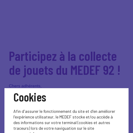
Participez à la collecte
de jouets du MEDEF 92 !
Chers adhérents,
Cookies
À l'approche des fêtes de fin d'année, nous sommes ravis de
vous annoncer que, pour la première fois, le
MEDEF 92
Afin d'assurer le fonctionnement du site et d'en améliorer
organise une collecte de jouets pour offrir un Noël
l'expérience utilisateur, le MEDEF stocke et/ou accède à
des informations sur votre terminal (cookies et autres
magique aux enfants qui en ont le plus besoin
. Cette
traceurs) lors de votre naviguation sur le site
initiative se fait en partenariat avec
l’hôpital Louis Mourier