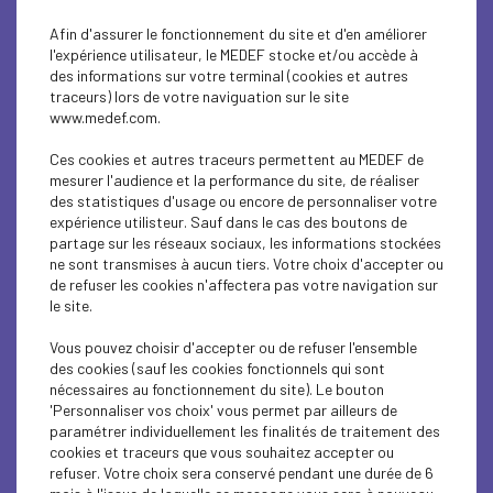
les employeurs qui entreront en vigueur
à compter du 1er
janvier 2024
Afin d'assurer le fonctionnement du site et d'en améliorer
.
l'expérience utilisateur, le MEDEF stocke et/ou accède à
Les conditions d’application du suivi mutualisé
des informations sur votre terminal (cookies et autres
traceurs) lors de votre naviguation sur le site
Trois conditions sont à remplir pour le salarié :
www.medef.com.
le salarié exécute simultanément au moins deux
Ces cookies et autres traceurs permettent au MEDEF de
contrats de travail ;
mesurer l'audience et la performance du site, de réaliser
les emplois concernés relèvent de la même
des statistiques d'usage ou encore de personnaliser votre
catégorie socioprofessionnelle selon la
expérience utilisteur. Sauf dans le cas des boutons de
nomenclature des professions et des catégories
partage sur les réseaux sociaux, les informations stockées
socioprofessionnelles des emplois salariés des
ne sont transmises à aucun tiers. Votre choix d'accepter ou
employeurs privés et publics ;
de refuser les cookies n'affectera pas votre navigation sur
le type de suivi individuel de l'état de santé du salarié
le site.
est identique pour les postes occupés.
La détermination de l’employeur principal :
Vous pouvez choisir d'accepter ou de refuser l'ensemble
l’employeur le plus ancien
des cookies (sauf les cookies fonctionnels qui sont
nécessaires au fonctionnement du site). Le bouton
C’est l’employeur avec lequel le travailleur entretient la
'Personnaliser vos choix' vous permet par ailleurs de
relation contractuelle la plus ancienne qui est réputé être
paramétrer individuellement les finalités de traitement des
l’employeur principal pour l’application de l’ensemble des
cookies et traceurs que vous souhaitez accepter ou
dispositions du décret du 30 juin 2023, y compris lorsque
refuser. Votre choix sera conservé pendant une durée de 6
le contrat de travail a donné lieu à transfert légal ou