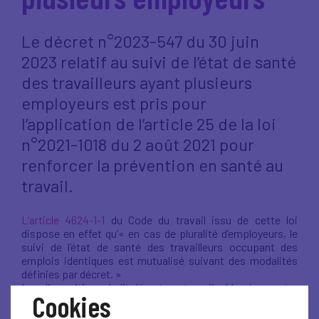
Le décret n°2023-547 du 30 juin
2023 relatif au suivi de l’état de santé
des travailleurs ayant plusieurs
employeurs est pris pour
l’application de l’article 25 de la loi
n°2021-1018 du 2 août 2021 pour
renforcer la prévention en santé au
travail.
L’article 4624-1-1
du Code du travail issu de cette loi
dispose en effet qu’« en cas de pluralité d’employeurs, le
suivi de l’état de santé des travailleurs occupant des
emplois identiques est mutualisé suivant des modalités
définies par décret. »
Les dispositions dudit décret sont applicables à compter
Cookies
du 2 juillet 2023, à l’exception de celles relatives aux
modalités de répartition du coût de la mutualisation entre