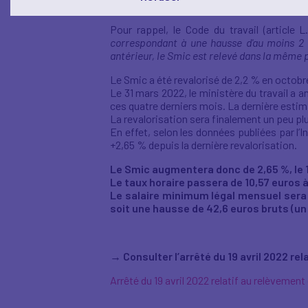
L’arrêté du 19 avril 2022 relatif au relèveme
Pour rappel, le Code du travail (article L
correspondant à une hausse d'au moins 2 
antérieur, le Smic est relevé dans la même p
Le Smic a été revalorisé de 2,2 % en octobr
Le 31 mars 2022, le ministère du travail a a
ces quatre derniers mois. La dernière estim
La revalorisation sera finalement un peu pl
En effet, selon les données publiées par l’
+2,65 % depuis la dernière revalorisation.
Le Smic augmentera donc de 2,65 %, le 
Le taux horaire passera de 10,57 euros à
Le salaire minimum légal mensuel sera f
soit une hausse de 42,6 euros bruts (un
→
Consulter l’arrêté du 19 avril 2022 r
Arrêté du 19 avril 2022 relatif au relèvemen