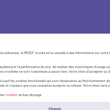
ence utilisateur, le MEDEF stocke et/ou accède à des informations sur votre 
 revalorisé de 2,65 
dience et la performance du site, de réaliser des statistiques d'usage ou 
s stockées ne sont transmises à aucun tiers. Votre choix d'accepter ou de 
n de l’inflation – pu
 (sauf les cookies fonctionnels qui sont nécessaires au fonctionnement du 
ies et traceurs que vous souhaitez accepter ou refuser. Votre choix sera c
lien
'cookies'
en bas de page.
Choisir