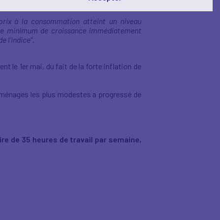
0 avril 2022.
 prix à la consommation atteint un niveau
laire minimum de croissance immédiatement
e l'indice"
.
 le 1er mai, du fait de la forte inflation de
des ménages les plus modestes a progressé de
ire de 35 heures de travail par semaine,