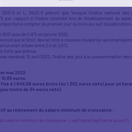
nt du salaire minimum de croissance est publié au journal officiel du 2
. 3231-5 et L. 3423-1) prévoit que "
lorsque l'indice national des
% par rapport à l'indice constaté lors de l'établissement du sa
roportion à compter du premier jour du mois qui suit la publication d
e 2021 puis de 0,9% en janvier 2022.
nnoncé que le Smic devrait être à nouveau revalorisé automatiquement
ation était située entre 2,4 et 2,6%.
us forte que prévue.
Insee vendredi 15 avril 2022, l’indice des prix à la consommation 
1er mai 2022.
 10,85 euros.
ixé à 1.645,58 euros bruts (ou 1.302 euros nets) pour un hora
 peu moins de 34 euros nets).
elatif au relèvement du salaire minimum de croissance :
t du salaire minimum de croissance - Légifrance (legifrance.gouv.fr)