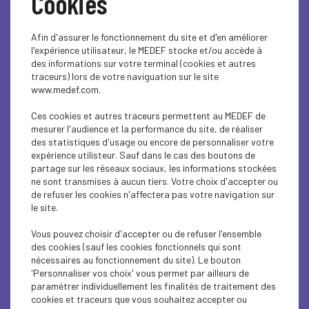
Cookies
Afin d'assurer le fonctionnement du site et d'en améliorer
l'expérience utilisateur, le MEDEF stocke et/ou accède à
des informations sur votre terminal (cookies et autres
traceurs) lors de votre naviguation sur le site
www.medef.com.
Ces cookies et autres traceurs permettent au MEDEF de
LE MEDEF,
mesurer l'audience et la performance du site, de réaliser
des statistiques d'usage ou encore de personnaliser votre
AMBASSADEUR DU DON
expérience utilisteur. Sauf dans le cas des boutons de
partage sur les réseaux sociaux, les informations stockées
D'ORGANE
ne sont transmises à aucun tiers. Votre choix d'accepter ou
de refuser les cookies n'affectera pas votre navigation sur
le site.
Patrick Martin a signé la
charte GREFFE+ du don
Vous pouvez choisir d'accepter ou de refuser l'ensemble
d'organe
afin d'encourager les entreprises à soutenir
des cookies (sauf les cookies fonctionnels qui sont
cette grande cause d'intérêt général
. De nombreuses
nécessaires au fonctionnement du site). Le bouton
entreprises se préoccupent de la gestion de la maladie
'Personnaliser vos choix' vous permet par ailleurs de
grave de leurs salariés. Elles s'engagent ainsi pour soutenir
paramétrer individuellement les finalités de traitement des
les collaborateurs confrontés à des maladies graves et
cookies et traceurs que vous souhaitez accepter ou