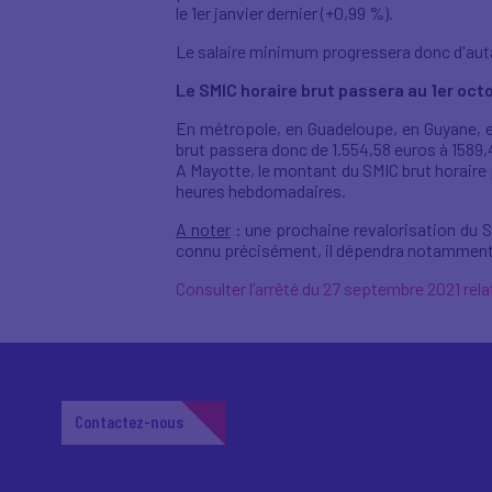
le 1er janvier dernier (+0,99 %).
Le salaire minimum progressera donc d'auta
Le SMIC horaire brut passera au 1er oct
En métropole, en Guadeloupe, en Guyane, en
brut passera donc de 1.554,58 euros à 1589,
A Mayotte, le montant du SMIC brut horaire p
heures hebdomadaires.
A noter
: une prochaine revalorisation du S
connu précisément, il dépendra notamment 
Consulter l’arrêté du 27 septembre 2021 rel
Contactez-nous