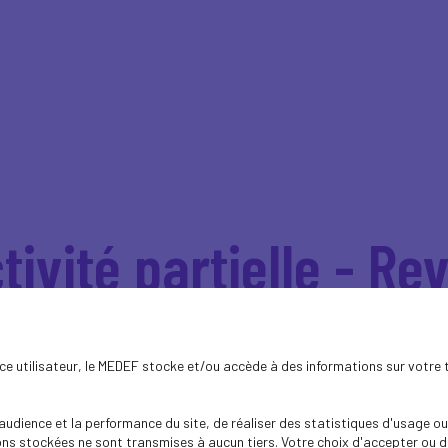
tivité partielle - Re
s d’allocation
ence utilisateur, le MEDEF stocke et/ou accède à des informations sur votre 
1, revalorisation des planchers d’allocatio
dience et la performance du site, de réaliser des statistiques d'usage ou 
sation du SMIC
s stockées ne sont transmises à aucun tiers. Votre choix d'accepter ou de 