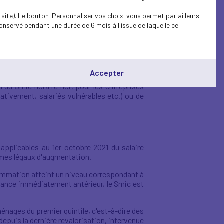
 2021
modifie le taux horaire minimum de
site). Le bouton 'Personnaliser vos choix' vous permet par ailleurs
s.
onservé pendant une durée de 6 mois à l'issue de laquelle ce
era de 7.30 euros à
7,47 euros
, soit 90 % du
Accepter
au du Smic horaire net, pour les entreprises
ativement, salariés vulnérables etc.) ou de
applicables au 1er octobre 2021 du salaire
smes légaux d'augmentation.
consommation atteint un niveau correspondant à
ssance immédiatement antérieur, le Smic est
énages du premier quintile, c'est-à-dire des
epuis la dernière revalorisation, intervenue