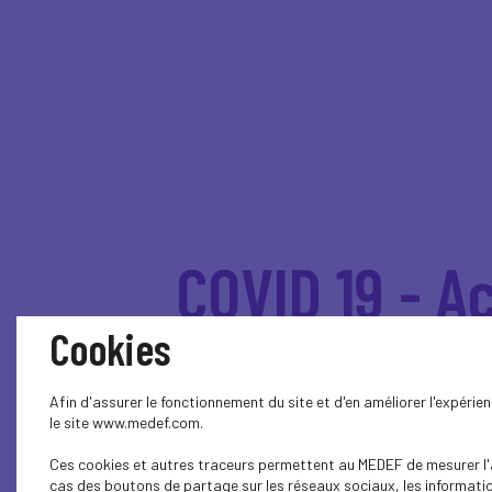
COVID 19 - Ac
des plancher
Cookies
Afin d'assurer le fonctionnement du site et d'en améliorer l'expéri
le site www.medef.com.
A compter du 1er octobre 202
Ces cookies et autres traceurs permettent au MEDEF de mesurer l'au
compte tenu de la revalori
cas des boutons de partage sur les réseaux sociaux, les information