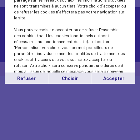
ne sont transmises à aucun tiers. Votre choix d'accepter ou
de refuser les cookies n'affectera pas votre navigation sur
le site.
Vous pouvez choisir d'accepter ou de refuser l'ensemble
des cookies (sauf les cookies fonctionnels qui sont
nécessaires au fonctionnement du site). Le bouton
'Personnaliser vos choix' vous permet par ailleurs de
Contactez-nous
paramétrer individuellement les finalités de traitement des
cookies et traceurs que vous souhaitez accepter ou
refuser. Votre choix sera conservé pendant une durée de 6
© Medef Hauts-de-Seine 2026 -
Mentions légales
mois à l'issue de laquelle ce message vous sera à nouveau
affiché..
Refuser
Choisir
Accepter
Vous pouvez modifier votre choix à tout moment en
cliquant sur le lien
'cookies'
en bas de page.