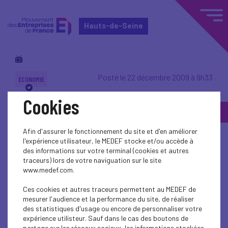
Hauts-de-Seine
Posté le 22 décembre 2009 à 9h33
ÉCONOMIE
Cookies
"Retrouver un rêve pour
le pays"
Afin d'assurer le fonctionnement du site et d'en améliorer
l'expérience utilisateur, le MEDEF stocke et/ou accède à
des informations sur votre terminal (cookies et autres
traceurs) lors de votre naviguation sur le site
www.medef.com.
Point d'étape sur les États-généraux
Ces cookies et autres traceurs permettent au MEDEF de
de l'Industrie - rencontre avec Pierre
mesurer l'audience et la performance du site, de réaliser
des statistiques d'usage ou encore de personnaliser votre
Gattaz
expérience utilisteur. Sauf dans le cas des boutons de
partage sur les réseaux sociaux, les informations stockées