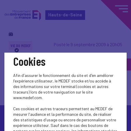
Hauts-de-Seine
Posté le 9 septembre 2009 à 20h05
VIE DU MEDEF
Cookies
Quel nouveau monde
après la crise ?
Afin d'assurer le fonctionnement du site et d'en améliorer
l'expérience utilisateur, le MEDEF stocke et/ou accède à
des informations sur votre terminal (cookies et autres
traceurs) lors de votre naviguation sur le site
www.medef.com.
Ces cookies et autres traceurs permettent au MEDEF de
mesurer l'audience et la performance du site, de réaliser
des statistiques d'usage ou encore de personnaliser votre
expérience utilisteur. Sauf dans le cas des boutons de
partage sur les réseaux sociaux, les informations stockées