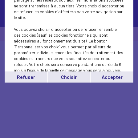
ne sont transmises à aucun tiers. Votre choix d'accepter ou
de refuser les cookies n'affectera pas votre navigation sur
Contactez-nous
le site.
Vous pouvez choisir d'accepter ou de refuser l'ensemble
© Medef Hauts-de-Seine 2026 -
Mentions légales
des cookies (sauf les cookies fonctionnels qui sont
nécessaires au fonctionnement du site). Le bouton
'Personnaliser vos choix' vous permet par ailleurs de
paramétrer individuellement les finalités de traitement des
cookies et traceurs que vous souhaitez accepter ou
refuser. Votre choix sera conservé pendant une durée de 6
mois à l'issue de laquelle ce message vous sera à nouveau
affiché..
Refuser
Choisir
Accepter
Vous pouvez modifier votre choix à tout moment en
cliquant sur le lien
'cookies'
en bas de page.