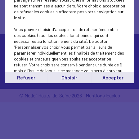
ne sont transmises à aucun tiers. Votre choix d'accepter ou
évoque sa vision de l'avenir de
de refuser les cookies n'affectera pas votre navigation sur
l'Europe et du monde.
le site.
Vous pouvez choisir d'accepter ou de refuser l'ensemble
des cookies (sauf les cookies fonctionnels qui sont
nécessaires au fonctionnement du site). Le bouton
'Personnaliser vos choix' vous permet par ailleurs de
paramétrer individuellement les finalités de traitement des
cookies et traceurs que vous souhaitez accepter ou
refuser. Votre choix sera conservé pendant une durée de 6
mois à l'issue de laquelle ce message vous sera à nouveau
Contactez-nous
affiché..
Refuser
Choisir
Accepter
Vous pouvez modifier votre choix à tout moment en
cliquant sur le lien
'cookies'
en bas de page.
© Medef Hauts-de-Seine 2026 -
Mentions légales