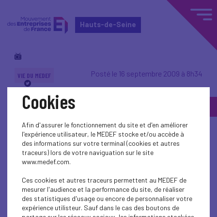
Hauts-de-Seine
Posté le 16 septembre 2009 à 8h34
VIE DU MEDEF
Cookies
Plénière exceptionnelle
: Lech Walesa
Afin d'assurer le fonctionnement du site et d'en améliorer
l'expérience utilisateur, le MEDEF stocke et/ou accède à
des informations sur votre terminal (cookies et autres
traceurs) lors de votre naviguation sur le site
www.medef.com.
Un moment chargé d'émotion. L'ex-
Ces cookies et autres traceurs permettent au MEDEF de
président de la Pologne et prix Nobel
mesurer l'audience et la performance du site, de réaliser
des statistiques d'usage ou encore de personnaliser votre
de la Paix retrace les grandes heures
expérience utilisteur. Sauf dans le cas des boutons de
de son combat pour la liberté et
partage sur les réseaux sociaux, les informations stockées