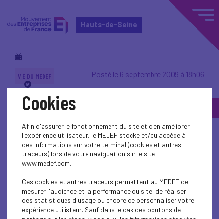
Hauts-de-Seine
Posté le 6 septembre 2009 à 18h06
VIE DU MEDEF
Cookies
Matthieu Ricard :
l'altruisme, une absolue
Afin d'assurer le fonctionnement du site et d'en améliorer
l'expérience utilisateur, le MEDEF stocke et/ou accède à
des informations sur votre terminal (cookies et autres
nécessité
traceurs) lors de votre naviguation sur le site
www.medef.com.
Ces cookies et autres traceurs permettent au MEDEF de
Pour Matthieu Ricard, la crise révèle
mesurer l'audience et la performance du site, de réaliser
l'impérieuse nécessité de plus
des statistiques d'usage ou encore de personnaliser votre
expérience utilisteur. Sauf dans le cas des boutons de
d'altruisme, de sens de coopération
partage sur les réseaux sociaux, les informations stockées