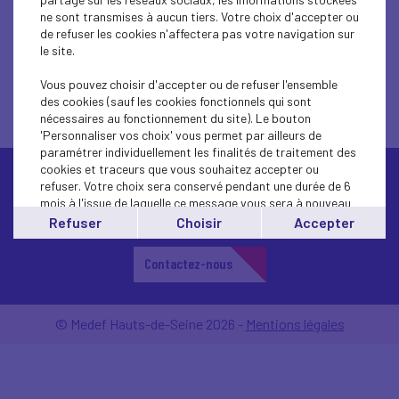
et de responsabilité universelle. Ce
ne sont transmises à aucun tiers. Votre choix d'accepter ou
de refuser les cookies n'affectera pas votre navigation sur
tant dans le domaine de l'économie
le site.
et de l'écologie, que dans le monde
Vous pouvez choisir d'accepter ou de refuser l'ensemble
du travail.
des cookies (sauf les cookies fonctionnels qui sont
nécessaires au fonctionnement du site). Le bouton
'Personnaliser vos choix' vous permet par ailleurs de
paramétrer individuellement les finalités de traitement des
cookies et traceurs que vous souhaitez accepter ou
refuser. Votre choix sera conservé pendant une durée de 6
mois à l'issue de laquelle ce message vous sera à nouveau
affiché..
Refuser
Choisir
Accepter
Vous pouvez modifier votre choix à tout moment en
cliquant sur le lien
'cookies'
en bas de page.
Contactez-nous
© Medef Hauts-de-Seine 2026 -
Mentions légales