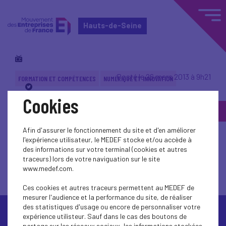
Hauts-de-Seine
Posté le 26 mars 2013 à 9h21
FORMATION ET COMPÉTENCES
NUMÉRIQUE ET INNOVATION
Cookies
Le numérique et les
systèmes educatifs :
Afin d'assurer le fonctionnement du site et d'en améliorer
l'expérience utilisateur, le MEDEF stocke et/ou accède à
des informations sur votre terminal (cookies et autres
tour d'horizon
traceurs) lors de votre naviguation sur le site
www.medef.com.
Ces cookies et autres traceurs permettent au MEDEF de
mesurer l'audience et la performance du site, de réaliser
des statistiques d'usage ou encore de personnaliser votre
expérience utilisteur. Sauf dans le cas des boutons de
partage sur les réseaux sociaux, les informations stockées