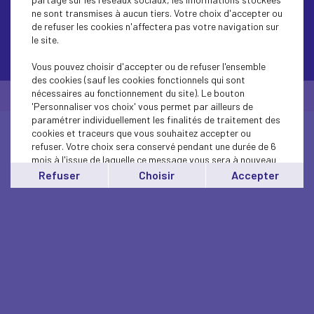
ne sont transmises à aucun tiers. Votre choix d'accepter ou
de refuser les cookies n'affectera pas votre navigation sur
le site.
Contactez-nous
Vous pouvez choisir d'accepter ou de refuser l'ensemble
des cookies (sauf les cookies fonctionnels qui sont
nécessaires au fonctionnement du site). Le bouton
© Medef Hauts-de-Seine 2026 -
Mentions légales
'Personnaliser vos choix' vous permet par ailleurs de
paramétrer individuellement les finalités de traitement des
cookies et traceurs que vous souhaitez accepter ou
refuser. Votre choix sera conservé pendant une durée de 6
mois à l'issue de laquelle ce message vous sera à nouveau
affiché..
Refuser
Choisir
Accepter
Vous pouvez modifier votre choix à tout moment en
cliquant sur le lien
'cookies'
en bas de page.