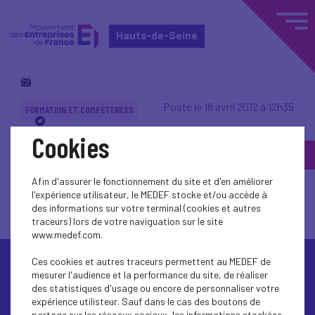
Hauts-de-Seine
Posté le 18 avril 2012 à 12h35
FORMATION ET COMPÉTENCES
Cookies
FEE : Eduquer sans
brider
Afin d'assurer le fonctionnement du site et d'en améliorer
l'expérience utilisateur, le MEDEF stocke et/ou accède à
des informations sur votre terminal (cookies et autres
traceurs) lors de votre naviguation sur le site
www.medef.com.
Ces cookies et autres traceurs permettent au MEDEF de
mesurer l'audience et la performance du site, de réaliser
des statistiques d'usage ou encore de personnaliser votre
expérience utilisteur. Sauf dans le cas des boutons de
partage sur les réseaux sociaux, les informations stockées