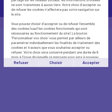
ne sont transmises à aucun tiers. Votre choix d'accepter ou
Contactez-nous
de refuser les cookies n'affectera pas votre navigation sur
le site.
© Medef Hauts-de-Seine 2026 -
Mentions légales
Vous pouvez choisir d'accepter ou de refuser l'ensemble
des cookies (sauf les cookies fonctionnels qui sont
nécessaires au fonctionnement du site). Le bouton
'Personnaliser vos choix' vous permet par ailleurs de
paramétrer individuellement les finalités de traitement des
cookies et traceurs que vous souhaitez accepter ou
refuser. Votre choix sera conservé pendant une durée de 6
mois à l'issue de laquelle ce message vous sera à nouveau
affiché..
Refuser
Choisir
Accepter
Vous pouvez modifier votre choix à tout moment en
cliquant sur le lien
'cookies'
en bas de page.