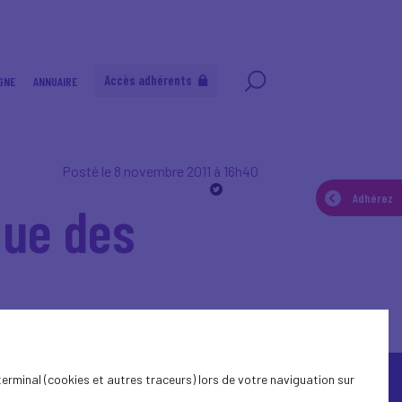
Accès adhérents
GNE
ANNUAIRE
Posté le 8 novembre 2011 à 16h40
Adhérez
que des
terminal (cookies et autres traceurs) lors de votre naviguation sur