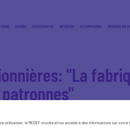
-SEINE
AGENDA
REPRÉSENTER
INFORMER
ACCOMPAGNER
ADHÉRER EN LI
ionnières: "La fabri
 patronnes"
ence utilisateur, le MEDEF stocke et/ou accède à des informations sur votre 