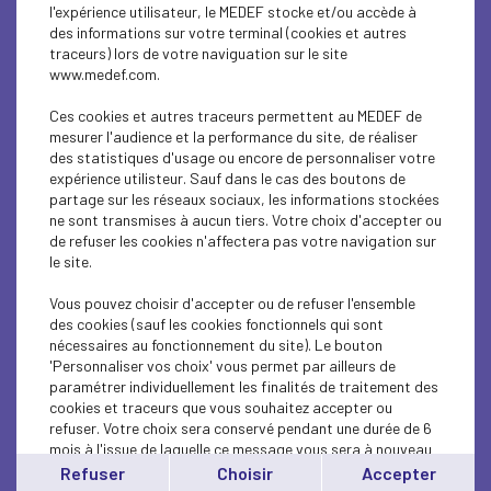
l'expérience utilisateur, le MEDEF stocke et/ou accède à
des informations sur votre terminal (cookies et autres
traceurs) lors de votre naviguation sur le site
www.medef.com.
Ces cookies et autres traceurs permettent au MEDEF de
mesurer l'audience et la performance du site, de réaliser
des statistiques d'usage ou encore de personnaliser votre
expérience utilisteur. Sauf dans le cas des boutons de
Allô réseau !
partage sur les réseaux sociaux, les informations stockées
ne sont transmises à aucun tiers. Votre choix d'accepter ou
de refuser les cookies n'affectera pas votre navigation sur
le site.
Le MEDEF Hauts-de-Seine, c'est :
le 1er réseau d'entrepreneurs des Hauts-de-Seine.
Vous pouvez choisir d'accepter ou de refuser l'ensemble
Près de 1000 entreprises adhérentes.
des cookies (sauf les cookies fonctionnels qui sont
40 manifestations par an. Des afterworks, des
nécessaires au fonctionnement du site). Le bouton
business cocktails, des p'tits dej info, des
'Personnaliser vos choix' vous permet par ailleurs de
déjeuners-débats.
paramétrer individuellement les finalités de traitement des
cookies et traceurs que vous souhaitez accepter ou
Vous souhaitez être mis en relation avec d'autres
refuser. Votre choix sera conservé pendant une durée de 6
entreprises de votre secteur, des institutions, des
mois à l'issue de laquelle ce message vous sera à nouveau
entrepreneurs ?
affiché..
Refuser
Choisir
Accepter
Vous pouvez modifier votre choix à tout moment en