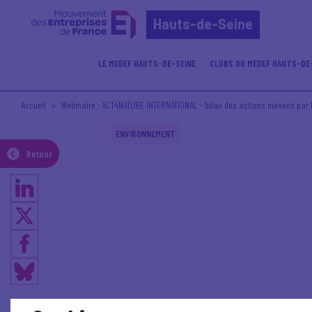
Hauts-de-Seine
LE MEDEF HAUTS-DE-SEINE
CLUBS DU MEDEF HAUTS-DE
Accueil
Webinaire : ACT4NATURE INTERNATIONAL - bilan des actions menées par 
ENVIRONNEMENT
Retour