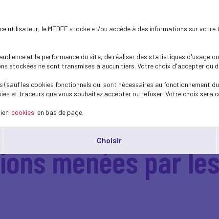
ence utilisateur, le MEDEF stocke et/ou accède à des informations sur votre 
dience et la performance du site, de réaliser des statistiques d'usage ou 
s stockées ne sont transmises à aucun tiers. Votre choix d'accepter ou de 
 (sauf les cookies fonctionnels qui sont nécessaires au fonctionnement du 
ies et traceurs que vous souhaitez accepter ou refuser. Votre choix sera c
lien
'cookies'
en bas de page.
 ACT4NATURE INTERN
Choisir
tions menées par les