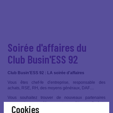
Soirée d'affaires du
Club Busin'ESS 92
Club Busin'ESS 92 : LA soirée d'affaires
Vous êtes chef-fe d'entreprise, responsable des
achats, RSE, RH, des moyens généraux, DAF…
Vous souhaitez trouver de nouveaux partenaires
commerciaux, améliorer votre politique d'achats
Cookies
responsables, votre RSE, accroitre votre impact