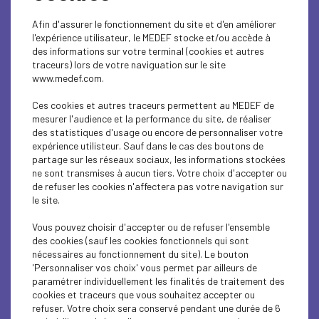
territorial, trouver de nouvelles opportunités de
recrutement dans les Hauts-de-Seine.
Afin d'assurer le fonctionnement du site et d'en améliorer
l'expérience utilisateur, le MEDEF stocke et/ou accède à
Participez à notre Soirée d’Affaires,
mardi 30 janvier
des informations sur votre terminal (cookies et autres
2024 de 17h à 20h30 à Workstation
(Courbevoie) et
traceurs) lors de votre naviguation sur le site
rencontrer les entreprises de l'ESS du 92 engagées
www.medef.com.
pour l'insertion par l'emploi.
Ces cookies et autres traceurs permettent au MEDEF de
mesurer l'audience et la performance du site, de réaliser
des statistiques d'usage ou encore de personnaliser votre
expérience utilisteur. Sauf dans le cas des boutons de
Vous y trouverez des solutions locales dans plus
partage sur les réseaux sociaux, les informations stockées
d’une vingtaine de secteurs d'activités variées :
ne sont transmises à aucun tiers. Votre choix d'accepter ou
de refuser les cookies n'affectera pas votre navigation sur
Facility management,
le site.
Logistique, conditionnement,
Collecte, tri, réemploi,
Vous pouvez choisir d'accepter ou de refuser l'ensemble
Traiteur, évènementiel,
des cookies (sauf les cookies fonctionnels qui sont
Communication, impression,
nécessaires au fonctionnement du site). Le bouton
'Personnaliser vos choix' vous permet par ailleurs de
Entretien, nettoyage, déménagement,
paramétrer individuellement les finalités de traitement des
Recrutement de personnel,
cookies et traceurs que vous souhaitez accepter ou
Gestion des déchets,
refuser. Votre choix sera conservé pendant une durée de 6
Etc.