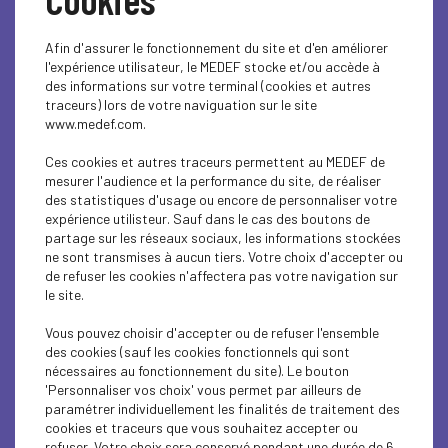
Afin d'assurer le fonctionnement du site et d'en améliorer
l'expérience utilisateur, le MEDEF stocke et/ou accède à
des informations sur votre terminal (cookies et autres
traceurs) lors de votre naviguation sur le site
www.medef.com.
Ces cookies et autres traceurs permettent au MEDEF de
Pièce de théâtre
mesurer l'audience et la performance du site, de réaliser
des statistiques d'usage ou encore de personnaliser votre
recruter autrement -
expérience utilisteur. Sauf dans le cas des boutons de
partage sur les réseaux sociaux, les informations stockées
ne sont transmises à aucun tiers. Votre choix d'accepter ou
Mardi 6 février 18h
de refuser les cookies n'affectera pas votre navigation sur
le site.
Vous pouvez choisir d'accepter ou de refuser l'ensemble
Le Pacte civique et la communauté “Les entreprises
des cookies (sauf les cookies fonctionnels qui sont
s’engagent” présentent une comédie interactive écrite et
nécessaires au fonctionnement du site). Le bouton
jouée par la compagnie Reflet Théâtre : « un employé
'Personnaliser vos choix' vous permet par ailleurs de
nommé désir ».
paramétrer individuellement les finalités de traitement des
cookies et traceurs que vous souhaitez accepter ou
Cette pièce aborde sur un ton humoristique les divers
refuser. Votre choix sera conservé pendant une durée de 6