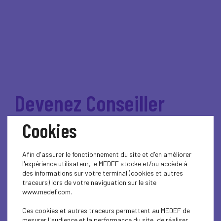
Devenez Conseiller
Prud’hommes
Cookies
Employeur dans les
Afin d'assurer le fonctionnement du site et d'en améliorer
Hauts-de-Seine !
l'expérience utilisateur, le MEDEF stocke et/ou accède à
des informations sur votre terminal (cookies et autres
traceurs) lors de votre naviguation sur le site
www.medef.com.
Tout savoir pour candidater au
Ces cookies et autres traceurs permettent au MEDEF de
Conseil de Prud'hommes des Hauts-
mesurer l'audience et la performance du site, de réaliser