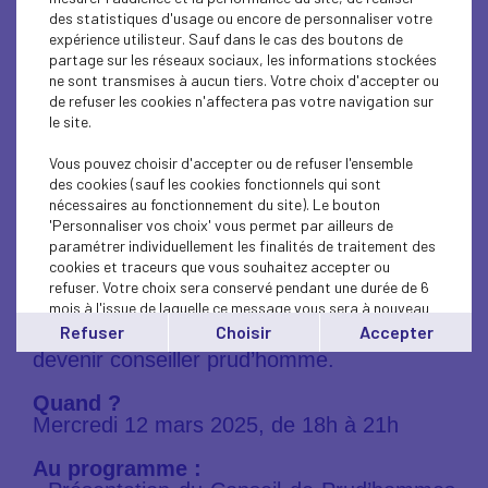
de-Seine
des statistiques d'usage ou encore de personnaliser votre
expérience utilisteur. Sauf dans le cas des boutons de
partage sur les réseaux sociaux, les informations stockées
Entreprises et dirigeants, le MEDEF
ne sont transmises à aucun tiers. Votre choix d'accepter ou
Hauts-de-Seine vous invite à une
de refuser les cookies n'affectera pas votre navigation sur
réunion pour tout savoir sur le rôle de
le site.
conseiller prud’homme et comment
candidater pour le Conseil de
Vous pouvez choisir d'accepter ou de refuser l'ensemble
Prud’hommes des Hauts-de-Seine.
des cookies (sauf les cookies fonctionnels qui sont
nécessaires au fonctionnement du site). Le bouton
'Personnaliser vos choix' vous permet par ailleurs de
En janvier 2026, le Conseil sera
paramétrer individuellement les finalités de traitement des
entièrement renouvelé, et c’est l’occasion
cookies et traceurs que vous souhaitez accepter ou
idéale de contribuer activement à la
refuser. Votre choix sera conservé pendant une durée de 6
défense des intérêts de votre entreprise et
mois à l'issue de laquelle ce message vous sera à nouveau
de vos collaborateurs. Découvrez les
affiché..
Refuser
Choisir
Accepter
enjeux stratégiques et les démarches pour
Vous pouvez modifier votre choix à tout moment en
devenir conseiller prud’homme.
cliquant sur le lien
'cookies'
en bas de page.
Quand ?
Mercredi 12 mars 2025, de 18h à 21h
Au programme :