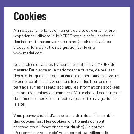
Cookies
Afin d'assurer le fonctionnement du site et d'en améliorer
l'expérience utilisateur, le MEDEF stocke et/ou accède à
des informations sur votre terminal (cookies et autres
traceurs) lors de votre naviguation sur le site
ZOOM : ASSURANCE
www.medef.com.
Ces cookies et autres traceurs permettent au MEDEF de
CHOMAGE
mesurer l'audience et la performance du site, de réaliser
des statistiques d'usage ou encore de personnaliser votre
expérience utilisteur. Sauf dans le cas des boutons de
Veuillez trouver une analyse du
décret n° 2021-346 du 30
partage sur les réseaux sociaux, les informations stockées
mars 2021 portant diverses mesures relatives au régime
ne sont transmises à aucun tiers. Votre choix d'accepter ou
d'assurance chômage
.
de refuser les cookies n'affectera pas votre navigation sur
le site.
Pour le MEDEF, la philosophie globale de la réforme des
règles d'indemnisation est bonne dans l'ensemble, dès lors
Vous pouvez choisir d'accepter ou de refuser l'ensemble
qu'elle vise à les rendre plus incitatives à la reprise durable
des cookies (sauf les cookies fonctionnels qui sont
d'emploi, à en limiter les effets contreproductifs. En effet,
nécessaires au fonctionnement du site). Le bouton
de nombreuses entreprises ne trouvent pas les
'Personnaliser vos choix' vous permet par ailleurs de