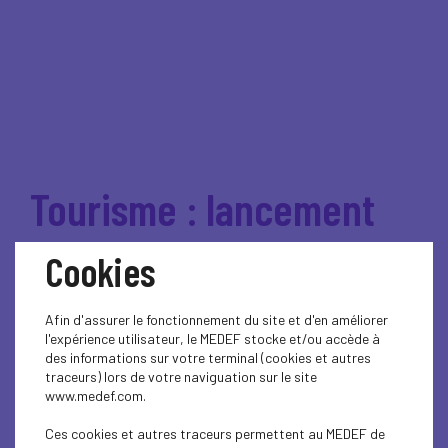
Tourisme : lancement
d'une campagne de
Cookies
communication pour
Afin d'assurer le fonctionnement du site et d'en améliorer
promouvoir les métiers
l'expérience utilisateur, le MEDEF stocke et/ou accède à
des informations sur votre terminal (cookies et autres
traceurs) lors de votre naviguation sur le site
du secteur
www.medef.com.
Ces cookies et autres traceurs permettent au MEDEF de