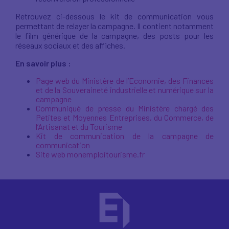
Retrouvez ci-dessous le kit de communication vous
permettant de relayer la campagne. Il contient notamment
le film générique de la campagne, des posts pour les
réseaux sociaux et des affiches.
En savoir plus :
Page web du Ministère de l’Economie, des Finances
et de la Souveraineté industrielle et numérique sur la
campagne
Communiqué de presse du Ministère chargé des
Petites et Moyennes Entreprises, du Commerce, de
l’Artisanat et du Tourisme
Kit de communication de la campagne de
communication
Site web monemploitourisme.fr