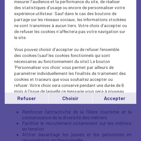
mesurer l'audience et la performance du site, de réaliser
Dans le cadre du Plan Destination
des statistiques d'usage ou encore de personnaliser votre
France, une campagne de
expérience utilisteur. Sauf dans le cas des boutons de
partage sur les réseaux sociaux, les informations stockées
communication visant à renforcer
ne sont transmises à aucun tiers. Votre choix d'accepter ou
l’attractivité des métiers du
de refuser les cookies n'affectera pas votre navigation sur
le site.
tourisme est lancée.
Vous pouvez choisir d'accepter ou de refuser l'ensemble
Cliquez sur ce lien pour visualiser la campagne :
des cookies (sauf les cookies fonctionnels qui sont
https://youtu.be/LN0UTmC-ms4
nécessaires au fonctionnement du site). Le bouton
'Personnaliser vos choix' vous permet par ailleurs de
La campagne s’étalera en plusieurs vagues jusqu’à fin
paramétrer individuellement les finalités de traitement des
2023, couvrira tout le territoire Français, en métropole et
cookies et traceurs que vous souhaitez accepter ou
dans les outre-mer, et renverra vers le site
refuser. Votre choix sera conservé pendant une durée de 6
monemploitourisme.fr.
mois à l'issue de laquelle ce message vous sera à nouveau
affiché..
Refuser
Choisir
Accepter
Ses objectifs :
Vous pouvez modifier votre choix à tout moment en
cliquant sur le lien
'cookies'
en bas de page.
Renforcer l’attractivité de la filière tourisme et la
connaissance de la diversité des métiers
Faciliter le recrutement notamment sur les métiers
en tension
Attirer davantage les jeunes et les personnes en
reconversion professionnelle