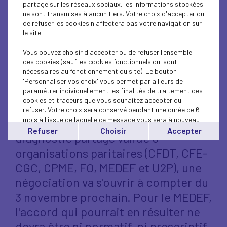
d’entreprises et de salariés ont eu
partage sur les réseaux sociaux, les informations stockées
ne sont transmises à aucun tiers. Votre choix d'accepter ou
recours à une forme particulière de
de refuser les cookies n'affectera pas votre navigation sur
télétravail, les organisations de
le site.
salariés et d’employeurs ont
Vous pouvez choisir d'accepter ou de refuser l'ensemble
souhaité se saisir des enjeux et des
des cookies (sauf les cookies fonctionnels qui sont
nécessaires au fonctionnement du site). Le bouton
questions qui se posent dans la
'Personnaliser vos choix' vous permet par ailleurs de
paramétrer individuellement les finalités de traitement des
perspective d’un développement
cookies et traceurs que vous souhaitez accepter ou
potentiellement plus important du
refuser. Votre choix sera conservé pendant une durée de 6
mois à l'issue de laquelle ce message vous sera à nouveau
télétravail. Dans la continuité du
affiché..
Refuser
Choisir
Accepter
diagnostic partagé validé 6
Vous pouvez modifier votre choix à tout moment en
cliquant sur le lien
'cookies'
en bas de page.
organisations paritaires (CFDT, CFE-
CGC, CPME, FO, MEDEF et U2P), une
négociation va s'ouvrir à compter du
3 novembre prochain. Pour le MEDEF,
l'accord qui pourrait en résulter ne
devra être ni normatif, ni prescriptif.