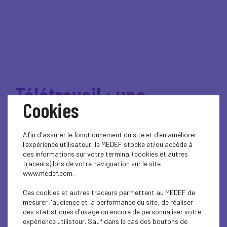
Télétravail : une
Cookies
négociation s'ouvrira le
3 novembre
Afin d'assurer le fonctionnement du site et d'en améliorer
l'expérience utilisateur, le MEDEF stocke et/ou accède à
des informations sur votre terminal (cookies et autres
traceurs) lors de votre naviguation sur le site
Au sortir d’une période de
www.medef.com.
confinement liée à une crise
Ces cookies et autres traceurs permettent au MEDEF de
sanitaire inédite, durant laquelle un
mesurer l'audience et la performance du site, de réaliser
des statistiques d'usage ou encore de personnaliser votre
nombre sans précédent
expérience utilisteur. Sauf dans le cas des boutons de