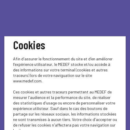
Cookies
Publication des actes
Afin d'assurer le fonctionnement du site et d'en améliorer
délégués étendant la
l'expérience utilisateur, le MEDEF stocke et/ou accède à
des informations sur votre terminal (cookies et autres
traceurs) lors de votre naviguation sur le site
taxonomie verte
www.medef.com.
Ces cookies et autres traceurs permettent au MEDEF de
mesurer l'audience et la performance du site, de réaliser
Le 22 novembre dernier, les
des statistiques d'usage ou encore de personnaliser votre
règlements délégués sur les
expérience utilisteur. Sauf dans le cas des boutons de
partage sur les réseaux sociaux, les informations stockées
objectifs climatiques et
ne sont transmises à aucun tiers. Votre choix d'accepter ou
environnementaux qui viennent
de refuser les cookies n'affectera pas votre navigation sur