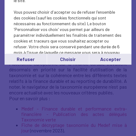
le site.
compléter la taxonomie verte
européenne ont été publiés au
Vous pouvez choisir d'accepter ou de refuser l'ensemble
des cookies (sauf les cookies fonctionnels qui sont
Journal officiel de l’Union
nécessaires au fonctionnement du site). Le bouton
'Personnaliser vos choix' vous permet par ailleurs de
paramétrer individuellement les finalités de traitement des
Ils prendront effet le 11 décembre, et seront applicables à
cookies et traceurs que vous souhaitez accepter ou
partir du 1er janvier 2024.
refuser. Votre choix sera conservé pendant une durée de 6
Ils incluent des critères notamment sur le transport et sur
mois à l'issue de laquelle ce message vous sera à nouveau
les emballages en plastique. La Commission et la
affiché..
Refuser
Choisir
Accepter
Plateforme européenne sur la finance durable travaillent
Vous pouvez modifier votre choix à tout moment en
désormais en priorité sur la facilité d’utilisation de la
cliquant sur le lien
'cookies'
en bas de page.
taxonomie et sur la cohérence entre les différents textes
relatifs à la finance durable et au reporting de durabilité. A
noter, le navigateur de la taxonomie européenne n’est pas
encore actualisé avec les nouveaux critères publiés.
Pour en savoir plus :
Medef - Finance durable et performance extra-
financière - Publication des actes délégués
Taxonomie verte
Fiche de décryptage taxonomie du Medef mise à
jour
(novembre 2023).