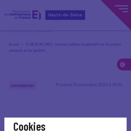
Hauts-de-Seine
Accueil
PLAN DE RELANCE : nouveau tableau récapitulatif sur les projets
annoncés et les guichets
Posté le 13 novembre 2020 à 11h30
GOUVERNEMENT
Cookies