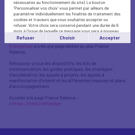
nécessaires au fonctionnement du site). Le bouton
plan France Relance
'Personnaliser vos choix' vous permet par ailleurs de
paramétrer individuellement les finalités de traitement des
cookies et traceurs que vous souhaitez accepter ou
refuser. Votre choix sera conservé pendant une durée de 6
#FranceRelance
I
#Entreprises
, pour plus de simplicité et
mois à l'issue de laquelle ce message vous sera à nouveau
pour vous permettre d'accéder aux informations qui vous
affiché..
Refuser
Choisir
Accepter
concernent rapidement, la
Direction Générale des
Vous pouvez modifier votre choix à tout moment en
Entreprises
a créé une page dédiée au plan France
cliquant sur le lien
'cookies'
en bas de page.
Relance.
Retrouvez-y tous les dispositifs, les kits de
communication, les guides pratiques, les stratégies
d'accélération, les appels à projets, les appels à
manifestation d'intérêt et les différentes mesures et plans
d'accompagnement.
Accéder à la page France Relance -
>
https://lnkd.in/dYqkBge