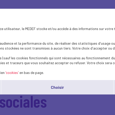
ence utilisateur, le MEDEF stocke et/ou accède à des informations sur votre 
dience et la performance du site, de réaliser des statistiques d'usage ou 
s stockées ne sont transmises à aucun tiers. Votre choix d'accepter ou de 
 (sauf les cookies fonctionnels qui sont nécessaires au fonctionnement du 
 | Promulgation de l
ies et traceurs que vous souhaitez accepter ou refuser. Votre choix sera c
lien
'cookies'
en bas de page.
de la sortie de crise 
Choisir
sociales