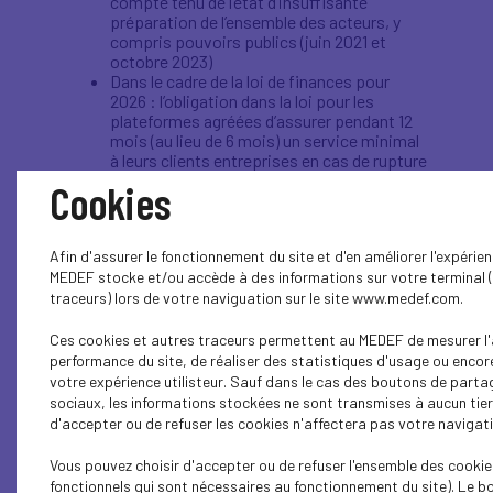
compte tenu de l’état d’insuffisante
préparation de l’ensemble des acteurs, y
compris pouvoirs publics (juin 2021 et
octobre 2023)
Dans le cadre de la loi de finances pour
2026 : l’obligation dans la loi pour les
plateformes agréées d’assurer pendant 12
mois (au lieu de 6 mois) un service minimal
à leurs clients entreprises en cas de rupture
de contrat. Ceci afin de donner le temps
Cookies
aux entreprises de pouvoir contracter
sereinement avec une nouvelle plateforme
Afin d'assurer le fonctionnement du site et d'en améliorer l'expérienc
Nous continuons d’œuvrer pour obtenir
un
MEDEF stocke et/ou accède à des informations sur votre terminal 
assouplissement et une articulation des
traceurs) lors de votre naviguation sur le site www.medef.com.
obligations les plus complexes d’e-reporting
avec les échéances européennes qui seront
Ces cookies et autres traceurs permettent au MEDEF de mesurer l'
imposées en 2030 par la directive dite ViDA, ainsi
performance du site, de réaliser des statistiques d'usage ou encor
que pour un engagement formel des pouvoirs
votre expérience utilisteur. Sauf dans le cas des boutons de parta
publics sur
un principe de tolérance
dans les
sociaux, les informations stockées ne sont transmises à aucun tier
premiers mois de l’entrée en vigueur des
d'accepter ou de refuser les cookies n'affectera pas votre navigatio
obligations. Ceci vise à conforter les entreprises
qui pourraient rencontrer des difficultés, en dépit
Vous pouvez choisir d'accepter ou de refuser l'ensemble des cookie
de leurs meilleurs efforts, en cas de blocages
fonctionnels qui sont nécessaires au fonctionnement du site). Le b
systémiques.