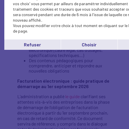
vos choix' vous permet par ailleurs de paramétrer individuellement l
Cette page est à votre disposition
traitement des cookies et traceurs que vous souhaitez accepter ou
sera conservé pendant une durée de 6 mois à l'issue de laquelle c
Pour les Medef Territoriaux, les organisations
nouveau affiché..
professionnelles et les entreprises, cette page
Vous pouvez modifier votre choix à tout moment en cliquant sur le 
vous offre :
de page.
Un accès rapide aux principales sources
Refuser
Choisir
utiles pour déployer la facturation
électronique (cadre légal, cas d’usages,
spécifications techniques…)
Des contenus pédagogiques pour
comprendre, anticiper et répondre aux
nouvelles obligations
Facturation électronique : guide pratique de
démarrage au 1er septembre 2026
L’administration a publié
le guide
clarifiant ses
attentes vis-à-vis des entreprises dans la phase
de démarrage de l’obligation de facturation
électronique à partir du 1er septembre prochain,
en cas de retard de conformité. Ce document
servira de référence, y compris dans le dialogue