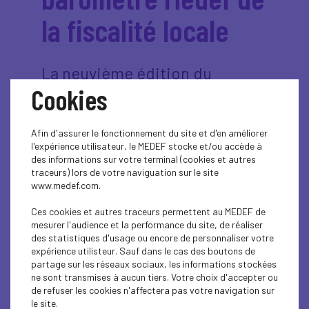
la fiscalité locale
La neuvième édition du
Cookies
Baromètre de la fiscalité
locale du Medef, publiée en
2025 et fondée sur les données
Afin d'assurer le fonctionnement du site et d'en améliorer
l'expérience utilisateur, le MEDEF stocke et/ou accède à
consolidées de 2024, confirme
des informations sur votre terminal (cookies et autres
une tendance désormais bien
traceurs) lors de votre naviguation sur le site
www.medef.com.
installée : malgré les réformes
engagées depuis 2021, la
Ces cookies et autres traceurs permettent au MEDEF de
mesurer l'audience et la performance du site, de réaliser
dynamique générale de la
des statistiques d'usage ou encore de personnaliser votre
fiscalité locale reste orientée à
expérience utilisteur. Sauf dans le cas des boutons de
partage sur les réseaux sociaux, les informations stockées
la hausse.
ne sont transmises à aucun tiers. Votre choix d'accepter ou
de refuser les cookies n'affectera pas votre navigation sur
le site.
En 2024, la fiscalité locale payée par les